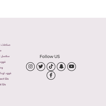
صناعات غذ
م
سلاسل تج
Follow US
فوود 
وص
فوود توداى 
act Us
t Us