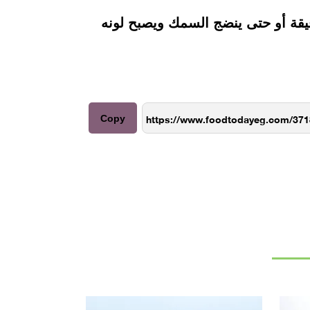
ينية السمك في الفرن المُسخن مسبقًا على حرارة 180 درجة مئوية لمدة تقريبًا 20 دقيقة أو حتى ينضج السمك ويصبح لونه
Copy