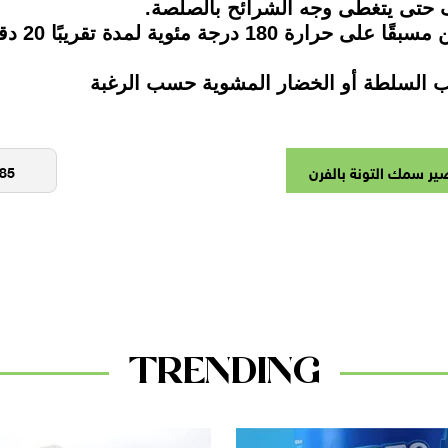
5. أدخل ص
ير سمك التونة بالفرن
TRENDING