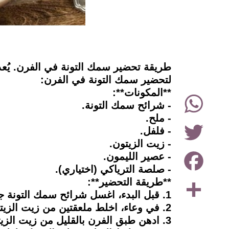
instagram
طريقة تحضير سمك التونة في الفرن. يُع
لتحضير سمك التونة في الفرن:
**المكونات**:
WhatsApp
- شرائح سمك التونة.
- ملح.
Twitter
- فلفل.
- زيت الزيتون.
Facebook
- عصير الليمون.
- صلصة الترياكي (اختياري).
Share
**طريقة التحضير**:
1. قبل البدء، اغسل شرائح سمك التونة جيدًا بالماء والليمون ونظفها من الداخل.
2. في وعاء، اخلط ملعقتين من زيت الزيتون مع عصير نصف ليمونة، وقليل من صلصة الترياكي إذا كنت تفضل.
3. ادهن طبق الفرن بالقليل من زيت الزيتون وضع فيه شرائح سمك التونة.