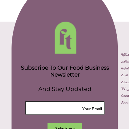
ائية
طاعم
Subscribe To Our Food Business
ارية
Newsletter
لايت
فات
TV
And Stay Updated
Cont
Abou