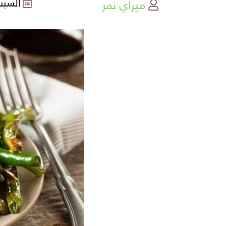
ميراي نمر
السبت , 01-