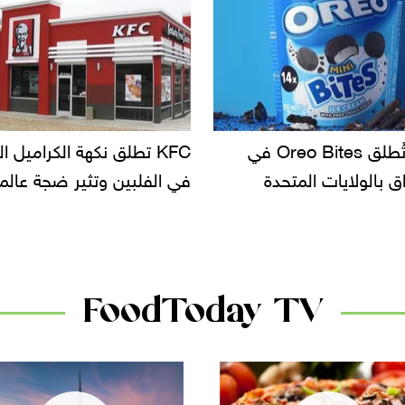
KF تطلق نكهة الكراميل المملح
دعوات للتحقيق في أسباب ت
لبين وتثير ضجة عالمية
سحب بعض ألبان الأطفال 
الأسواق.. وتساؤلات حول ت
دانون
FoodToday TV