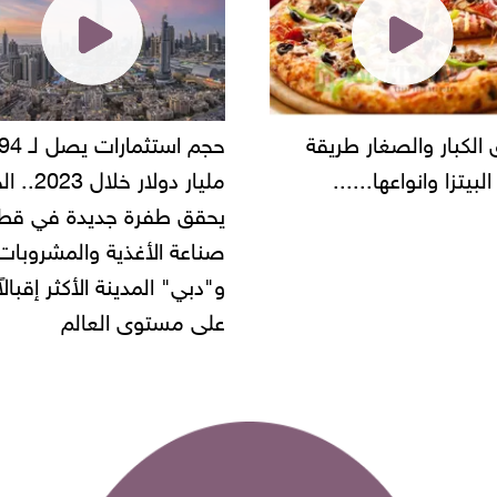
حجم استثمارات يصل لـ 94
"أمن القاهرة" يضبط مالك
مليار دولار خلال 2023.. الخليج
شركة مطاعم استولى على
 طفرة جديدة في قطاع
أموال المواطنين بزعم توظ
 الأغذية والمشروبات..
" المدينة الأكثر إقبالاً
مستوى العالم