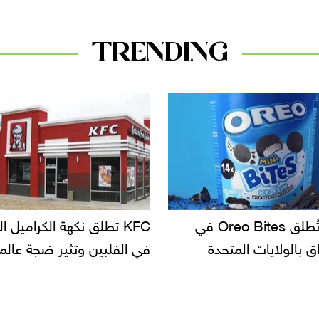
TRENDING
KF تطلق نكهة الكراميل المملح
دعوات للتحقيق في أسباب ت
لبين وتثير ضجة عالمية
سحب بعض ألبان الأطفال 
الأسواق.. وتساؤلات حول ت
دانون