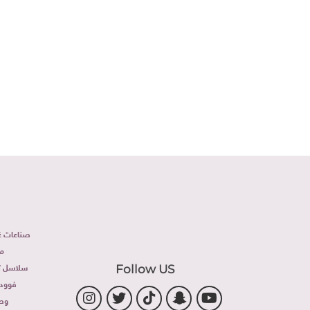
صناعات غذ
م
سلاسل تج
Follow US
فوود 
وص