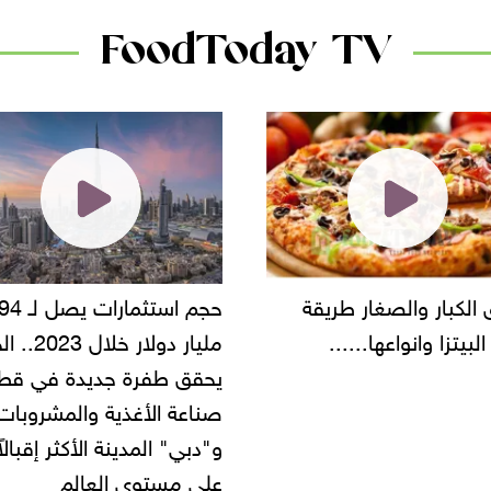
FoodToday TV
حجم استثمارات يصل لـ 94
"أمن القاهرة" يضبط مالك
مليار دولار خلال 2023.. الخليج
شركة مطاعم استولى على
 طفرة جديدة في قطاع
أموال المواطنين بزعم توظ
 الأغذية والمشروبات..
" المدينة الأكثر إقبالاً
مستوى العالم