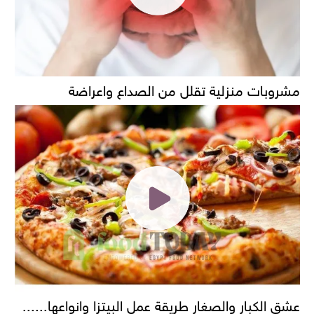
مشروبات منزلية تقلل من الصداع واعراضة
عشق الكبار والصغار طريقة عمل البيتزا وانواعها......