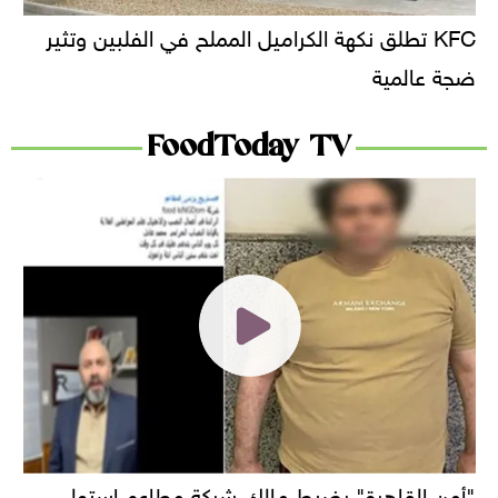
KFC تطلق نكهة الكراميل المملح في الفلبين وتثير
ضجة عالمية
FoodToday TV
"أمن القاهرة" يضبط مالك شركة مطاعم استولى