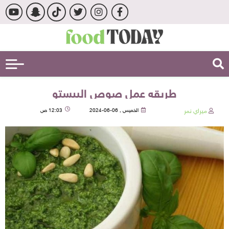
طريقه عمل صوص البيستو
ميراي نمر
الخميس , 06-06-2024
12:03 ص