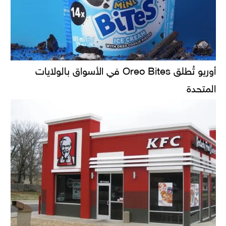
أوريو تُطلق Oreo Bites في الأسواق بالولايات
المتحدة