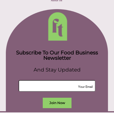
Subscribe To Our Food Business
Newsletter
And Stay Updated
Join Now