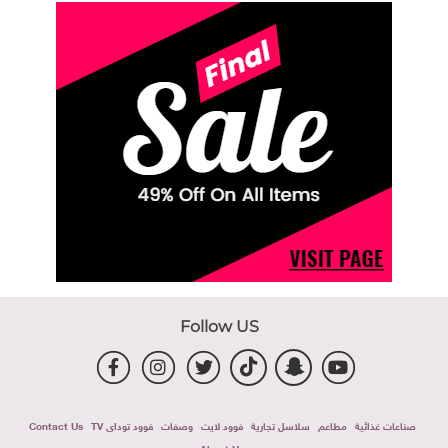
Follow US
صناعات غذائية
مطاعم
سلاسل تجارية
فوود لايت
وصفات
فوود توداى TV
Contact Us
About Us