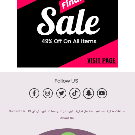
Follow US
صناعات غذائية
مطاعم
سلاسل تجارية
فوود لايت
وصفات
فوود توداى TV
Contact Us
About Us