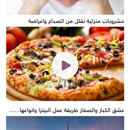
مشروبات منزلية تقلل من الصداع واعراضة
عشق الكبار والصغار طريقة عمل البيتزا وانواعها......