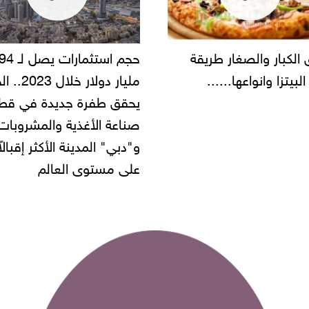
حجم استثمارات يصل لـ 94
"أمن القاهرة" يضبط مالك
مليار دولار خلال 2023.. الخليج
شركة مطاعم استولى على
 طفرة جديدة في قطاع
أموال المواطنين بزعم توظ
 الأغذية والمشروبات..
" المدينة الأكثر إقبالاً
مستوى العالم