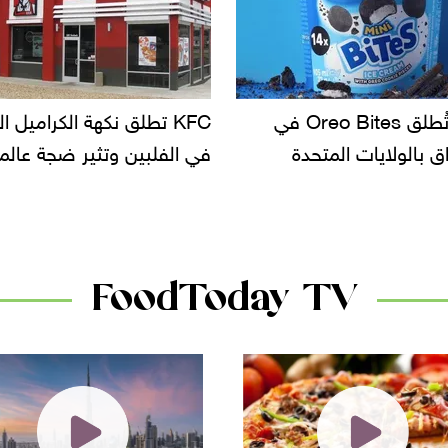
KF تطلق نكهة الكراميل المملح
دعوات للتحقيق في أسباب ت
لبين وتثير ضجة عالمية
سحب بعض ألبان الأطفال 
الأسواق.. وتساؤلات حول ت
دانون
FoodToday TV