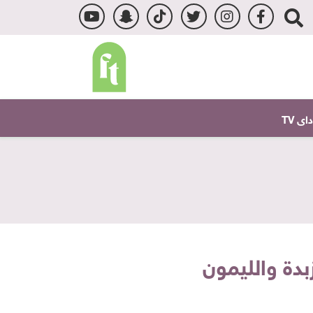
ى TV
بدة والليمون