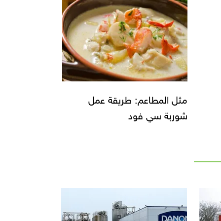
مثل المطاعم: طريقة عمل
شوربة سي فود