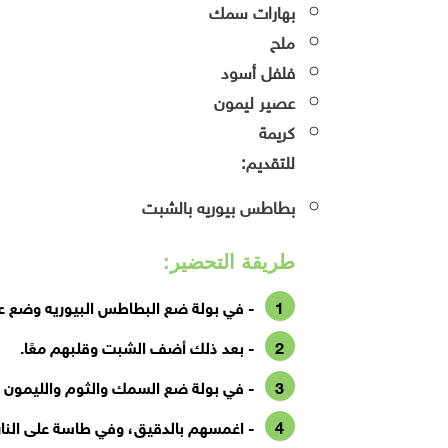
بهارات سمك
ملح
فلفل أسود
عصير ليمون
كريمة
للتقديم:
بطاطس بيوريه بالشبت
طريقة التحضير:
- في بولة ضع البطاطس البيوريه وضع علي
- بعد ذلك أضف الشبت وقلبهم معًا.
- في بولة ضع السمك والثوم والليمون وا
- اغمسهم بالدقيق، وفي طاسة على النا