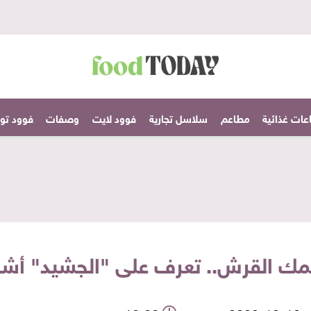
عات غذائية
مطاعم
سلاسل تجارية
فوود لايت
وصفات
فوود تودا
القرش.. تعرف على "الجشيد" أشهر ا