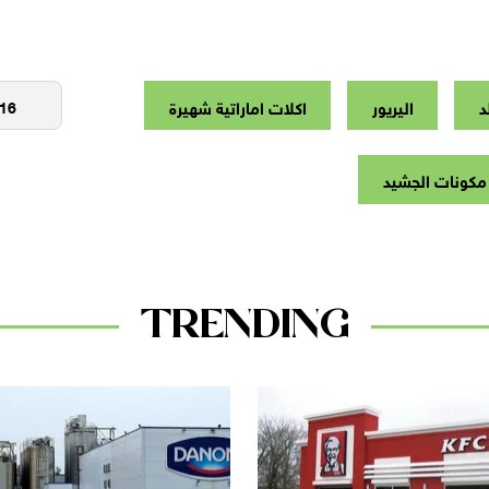
د
اليريور
اكلات اماراتية شهيرة
مكونات الجشيد
TRENDING