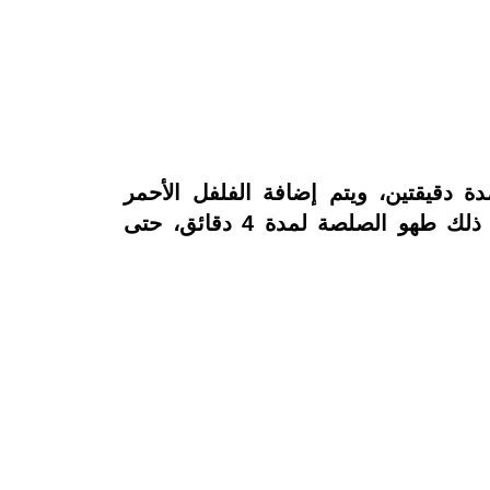
ة دقيقتين، ويتم إضافة الفلفل الأحمر
والبندورة، بعدها، وإضافة مسحوق الحامض المجفف وبهار البزار، وتخفض الحرارة، ليتم بعد ذلك طهو الصلصة لمدة 4 دقائق، حتى