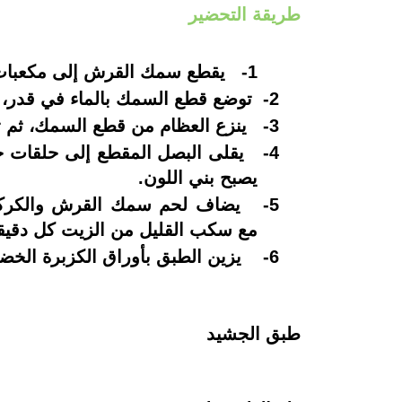
طريقة التحضير
1-
يقطع سمك القرش إلى مكعبات
2-
توضع
قطع السمك بالماء في قدر، ويترك 
3-
ينزع العظام من قطع السمك، ثم
4-
يقلى البصل المقطع إلى حلقات حت
يصبح بني اللون.
5-
يضاف لحم سمك القرش والكركم وب
مع
سكب القليل من الزيت كل دقيقتين، وذ
6-
يزين الطبق بأوراق الكزبرة الخض
طبق الجشيد