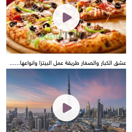
عشق الكبار والصغار طريقة عمل البيتزا وانواعها......