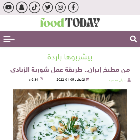
بيشربوها باردة
من مطبخ إيران.. طريقة عمل شوربة الزبادي
سراج محمود
الأربعاء , 05-01-2022
6:34 م