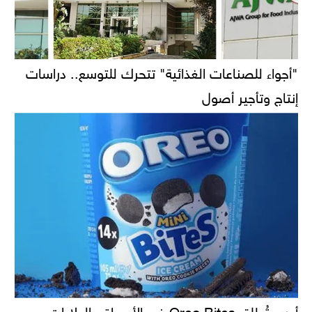
"أجواء للصناعات الغذائية" تتحرك للتوسع.. دراسات
إنتاج وتأجير أصول
أوريو تُطلق Oreo Bites في الأسواق بالولايات