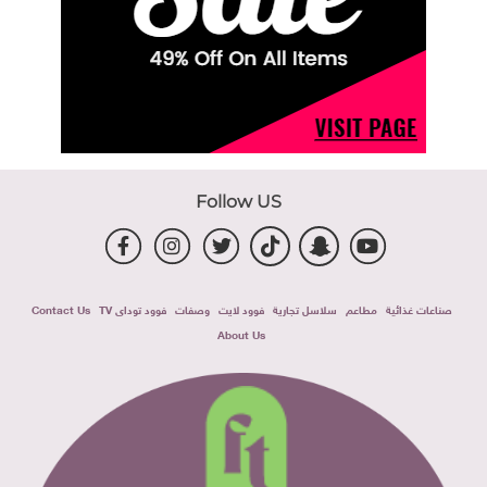
Follow US
صناعات غذائية
مطاعم
سلاسل تجارية
فوود لايت
وصفات
فوود توداى TV
Contact Us
About Us