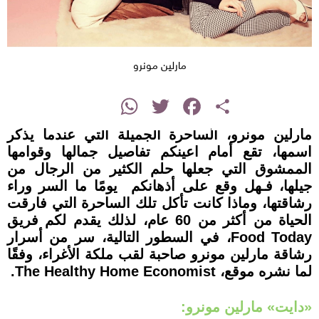
مارلين مونرو
instagram
WhatsApp
Twitter
Facebook
Share
مارلين مونرو، الساحرة الجميلة التي عندما يذكر
اسمها، تقع أمام اعينكم تفاصيل جمالها وقوامها
الممشوق التي جعلها حلم الكثير من الرجال من
جيلها، فـهل وقع على أذهانكم يومًا ما السر وراء
رشاقتها، وماذا كانت تأكل تلك الساحرة التي فارقت
الحياة من أكثر من 60 عام، لذلك يقدم لكم فريق
Food Today، في السطور التالية، سر من أسرار
رشاقة مارلين مونرو صاحبة لقب ملكة الأغراء، وفقًا
لما نشره موقع، The Healthy Home Economist.
«دايت» مارلين مونرو: