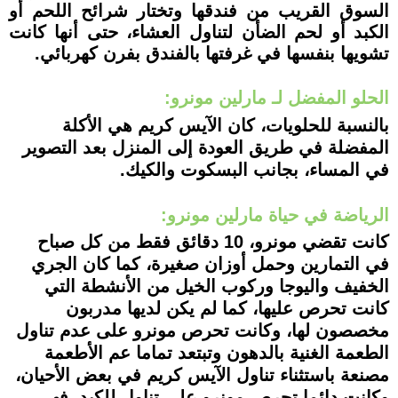
السوق القريب من فندقها وتختار شرائح اللحم أو
الكبد أو لحم الضأن لتناول العشاء، حتى أنها كانت
تشويها بنفسها في غرفتها بالفندق بفرن كهربائي.
الحلو المفضل لـ مارلين مونرو:
بالنسبة للحلويات، كان الآيس كريم هي الأكلة
المفضلة في طريق العودة إلى المنزل بعد التصوير
في المساء، بجانب البسكوت والكيك.
الرياضة في حياة مارلين مونرو:
كانت تقضي مونرو، 10 دقائق فقط من كل صباح
في التمارين وحمل أوزان صغيرة، كما كان الجري
الخفيف واليوجا وركوب الخيل من الأنشطة التي
كانت تحرص عليها، كما لم يكن لديها مدربون
مخصصون لها، وكانت تحرص مونرو على عدم تناول
الطعمة الغنية بالدهون وتبتعد تماما عم الأطعمة
مصنعة باستثناء تناول الآيس كريم في بعض الأحيان،
وكانت دائما تحرص مونرو على تناول للكبد، فهي