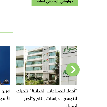
حواوشي الربيع في امبابة
عات
"أجواء للصناعات الغذائية" تتحرك
ولار بنهاية
للتوسع.. دراسات إنتاج وتأجير
الأسواق ب
أصول