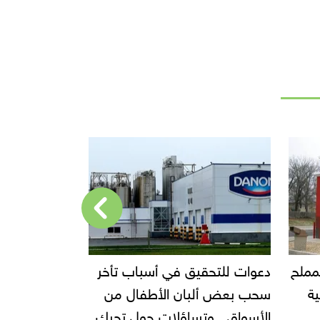
ح
دعوات للتحقيق في أسباب تأخر
إحالة مالك محل إ
سحب بعض ألبان الأطفال من
الجنائية العاجلة
الأسواق.. وتساؤلات حول تحرك