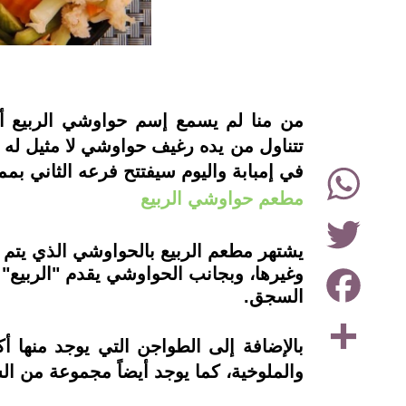
instagram
من منا لم يسمع إسم حواوشي الربيع 
تتناول من يده رغيف حواوشي لا مثيل له بت
WhatsApp
في إمبابة واليوم سيفتتح فرعه الثاني ب
مطعم حواوشي الربيع
Twitter
يشتهر مطعم الربيع بالحواوشي الذي يتم إ
Facebook
وغيرها، وبجانب الحواوشي يقدم "الربيع" 
السجق.
Share
بالإضافة إلى الطواجن التي يوجد منها 
والملوخية، كما يوجد أيضاً مجموعة من ال