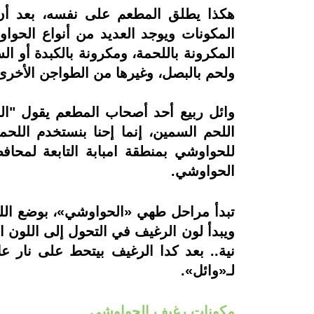
هكذا يطلق المطعم على نفسه، بعد أن
المكونات ويوجد العديد من أنواع الحوا
المكرونة باللحمة، ومكرونة بالكبدة أو 
ولحم بالبصل، وغيرها من الطواجن الأخرى
وائل ربيع أحد أصحاب المطعم يقول "الف
اللحم السمين، إنما إحنا بنستخدم اللحم
للحواوشي بمنطقة امبابة التابعة لمحاف
الحواوشي.
ويبدأ لون الرغيف في التحول إلى اللون ا
نية.. بعد كدا الرغيف بيتحط على نار 
لـ«وائل».
مكونات رغيف الحواوشي