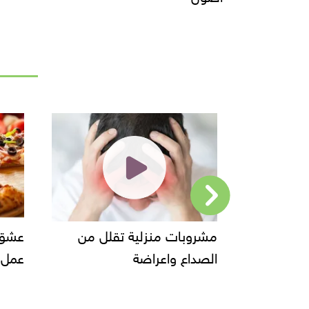
كرم الشام
مشروبات منزلية تقلل من
عشق ا
همال
الصداع واعراضة
عمل ا