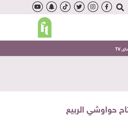
ى TV
اح حواوشي الربيع