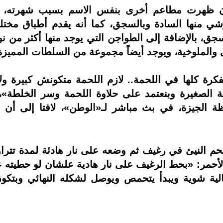
 ظهرت مطاعم أخرى بنفس الاسم بسبب شهرته، با
وشي منها السادة وبالسجق، كما أنه يقدم أطباق مخت
السجق، بالإضافة إلى الطواجن التي يوجد منها أكثر من
 والملوخية، ويوجد أيضاً مجموعة من السلطات المميزة 
كرة كلها في اللحمة.. لازم اللحمة متكونش كبيرة ول
ة الصغيرة وبنعتمد على حلاوة اللحمة وسر الخلطة»، 
ظة الجيزة، في بث مباشر لـ«الوطن»، لافتا إلى أن
لأحمر: «بحط الرغيف على نار هادية علشان لو حطيته ع
عالية شوية ويبدأ يتحمص ويوصل لشكله النهائي وبتك