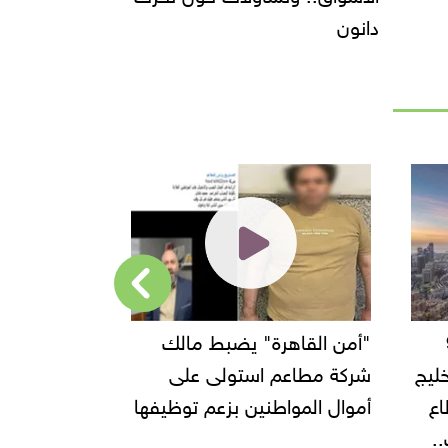
دانون
94
"أمن القاهرة" يضبط مالك
ل 2023.. الخليج
شركة مطاعم استولى على
جديدة في ا
ع
أموال المواطنين بزعم توظيفها
ومرسى مطرو
.
لصيف 2025