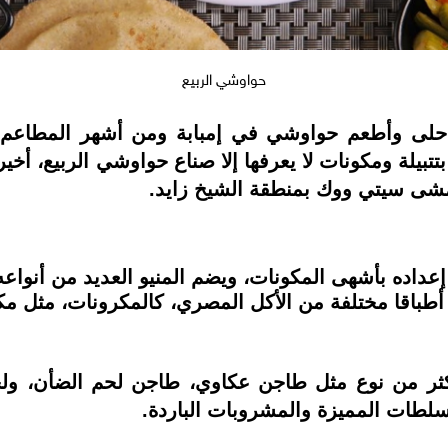
حواوشي الربيع
أحلى وأطعم حواوشي في إمبابة ومن أشهر المطاعم 
تبيلة ومكونات لا يعرفها إلا صناع حواوشي الربيع، أخي
ممشى سيتي ووك بمنطقة الشيخ زايد.
عداده بأشهى المكونات، ويضم المنيو العديد من أنواعه
أطباقا مختلفة من الأكل المصري، كالمكرونات، مثل مكر
أكثر من نوع مثل طاجن عكاوي، طاجن لحم الضأن، ول
سلطات المميزة والمشروبات الباردة.