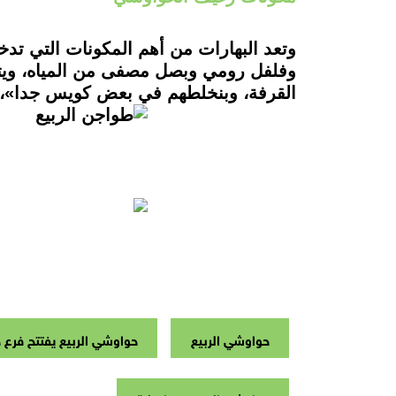
وتعد البهارات من أهم المكونات التي 
وفلفل رومي وبصل مصفى من المياه، ويتام
القرفة، وبنخلطهم في بعض كويس جدا»، بحسب مالك المطعم 
حواوشي الربيع
حواوشي الربيع يفتتح فرع 