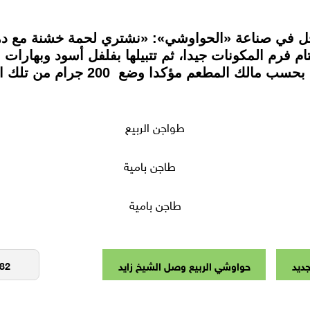
تدخل في صناعة «الحواوشي»: «نشتري لحمة خشنة مع د
 فرم المكونات جيدا، ثم تتبيلها بفلفل أسود وبهارات
مؤكدا وضع 200 جرام من تلك الخلطة في كل رغيف.
طواجن الربيع
طاجن بامية
جديد
حواوشي الربيع وصل الشيخ زايد