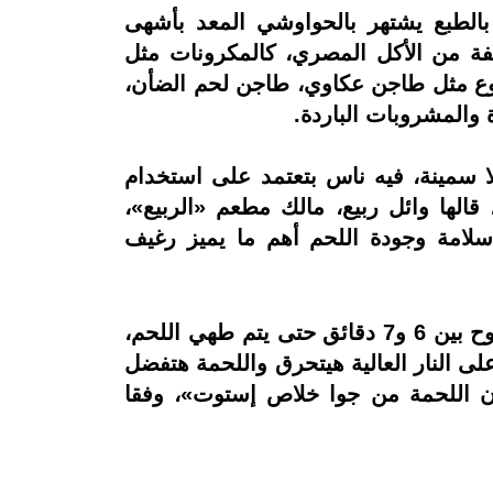
لطبع يشتهر بالحواوشي المعد بأشهى
لفة من الأكل المصري، كالمكرونات مثل
 نوع مثل طاجن عكاوي، طاجن لحم الضأن،
والمشروبات الباردة.
ا سمينة، فيه ناس بتعتمد على استخدام
قالها وائل ربيع، مالك مطعم «الربيع»،
 سلامة وجودة اللحم أهم ما يميز رغيف
تبدأ مراحل طهي «الحواوشي»، بوضع اللحم النيئ في رغيف ثم وضعه على نار هادئة لمدة تتراوح بين 6 و7 دقائق حتى يتم طهي اللحم،
لى النار العالية هيتحرق واللحمة هتفضل
ون اللحمة من جوا خلاص إستوت»، وفقا