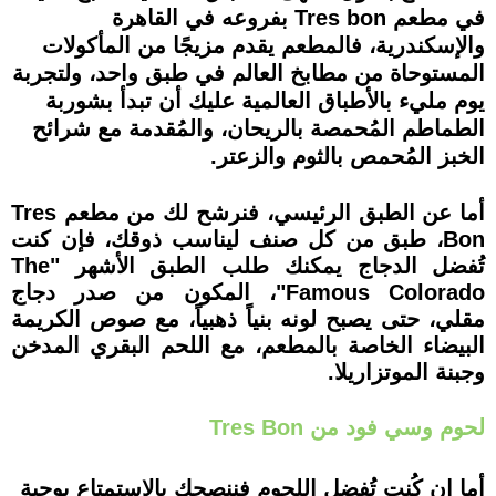
في مطعم Tres bon بفروعه في القاهرة
والإسكندرية، فالمطعم يقدم مزيجًا من المأكولات
المستوحاة من مطابخ العالم في طبق واحد، ولتجربة
يوم مليء بالأطباق العالمية عليك أن تبدأ بشوربة
الطماطم المُحمصة بالريحان، والمُقدمة مع شرائح
الخبز المُحمص بالثوم والزعتر.
أما عن الطبق الرئيسي، فنرشح لك من مطعم Tres
Bon، طبق من كل صنف ليناسب ذوقك، فإن كنت
تُفضل الدجاج يمكنك طلب الطبق الأشهر "The
Famous Colorado"، المكون من صدر دجاج
مقلي، حتى يصبح لونه بنياً ذهبياً، مع صوص الكريمة
البيضاء الخاصة بالمطعم، مع اللحم البقري المدخن
وجبنة الموتزاريلا.
لحوم وسي فود من Tres Bon
أما إن كُنت تُفضل اللحوم فننصحك بالاستمتاع بوجبة