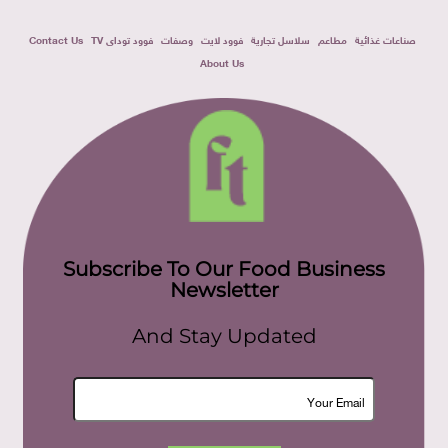
صناعات غذائية
مطاعم
سلاسل تجارية
فوود لايت
وصفات
فوود توداى TV
Contact Us
About Us
Subscribe To Our Food Business
Newsletter
And Stay Updated