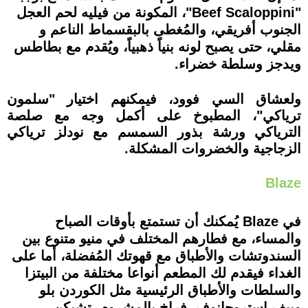
"Beef Scaloppini"، المكونة من فيليه لحم العجل
الجنوب أفريقي، والمُغطى بالبقسماط الناعم و
مقلي، حتى يصبح لونه بنياً ذهبياً، ويُقدم مع بطاطس
ويدجز وسلطة خضراء.
ولعشاق السي فوود، فيمكنهم اختيار "سلمون
ترياكي"، المطبوخ على أكمل وجه مع صلصة
الترياكي ورشة بذور السمسم مع نودلز ترياكي
الزجاجية والخضروات المشكلة.
Blaze
في Blaze يُمكنك أن تستمتع بأوقات الصباح
والمساء، مع فطارهم المختلف في منيو متنوع بين
السندوتشات والأطباق مع قهوتك المُفضلة، أما على
الغداء فيقدم لك المطعم أنواعا مختلفة من البيتزا
والسلطات والأطباق الرئيسية مثل الكوردن بلو
وبيف استروجانوف، فراخ بالمشروم، تشيكن