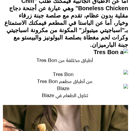
أما عن الأطباق الجانبية فيمكنك طلب "Chili
Boneless Chicken" وهي عبارة عن أجنحة دجاج
مقلية بدون عظام، تقدم مع صلصة جبنة زرقاء
وخيار، أما عن الباستا في المطعم فيمكنك الاستمتاع
بـ"اسباجيتي ميتبولز" المكونة من مكرونة اسباجيتي
وكرات لحم مغطاة بصلصة البولونيز والبيستو مع
جبنة البارميزان.
أطباق مختلفة من Tres Bon
من أطباق مطعم Tres Bon
تناول الطعام في Blaze