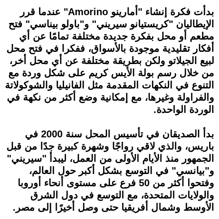
بدأت فكرة إنشاء "أمارينو Amorino" عندما قرر
الإيطاليان "كريستيانو سيريني" و"باولو بيناسي" فتح
مطعم أو محل بفكرة جديدة مختلفة تمامًا عن أي
أفكار تقليدية موجودة بالأسواق، ففكرا في فتح محل
لبيع الجيلاتو ولكن بطريقة مختلفة عن أي محل أخر،
من خلال رسم بولة الأيس كريم على شكل وردة مع
التنوع في النكهات المقدمة مثل الفانيليا والشوكولاتة
والفراولة وغيرها، مع إمكانية وضع أكثر من نكهة في
الوردة الواحدة.
بدأ الصديقان في تأسيس المحل سنة 2000 في
باريس، والذي لاقي رواجًا وشهرة كبيرة جدًا من قبل
الجمهور منذ الأيام الأولى من العمل، ليبدأ "سيريني"
و"بيانسي" في التوسع بشكل أكبر حول العالم،
وفتحوا أكثر من 50 فرع على مستوى أنحاء أوروبا
والولايات المتحدة، مع التوسع في دول الشرق
الأوسط وشمال أفريقيا حتى وصل أخيرًا إلى مصر.