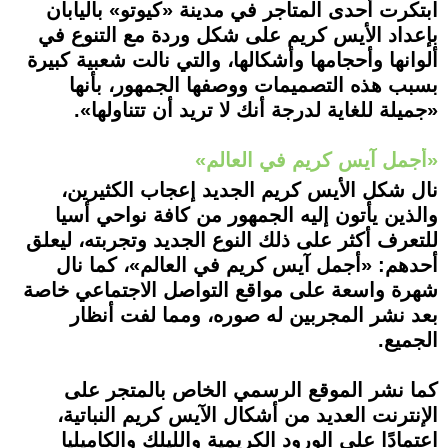
ابتكرت أحدى المتاجر في مدينة «كيوتو» باليابان
بإعداد الأيس كريم على شكل وردة مع التنوع في
ألوانها وأحجامها وأشكالها، والتي نالت شعبية كبيرة
بسبب هذه التصميمات ووصفها الجمهور، بأنها
«جميلة للغاية لدرجة أنك لا تريد أن تتناولها».
«أجمل آيس كريم في العالم»
نال شكل الأيس كريم الجديد إعجاب الكثيرين،
والذين يأتون إليه الجمهور من كافة نواحي أسيا
للتعرف أكثر على ذلك النوع الجديد وتجربته، ليعلق
أحدهم: «أجمل آيس كريم في العالم»، كما نال
شهرة واسعة على مواقع التواصل الاجتماعي خاصة
بعد نشر المجربين له صوره، ومما لفت أنظار
الجميع.
كما نشر الموقع الرسمي الخاص بالمتجر على
الإنترنت العديد من أشكال الآيس كريم النباتية،
اعتمادًا على الورود الكريمية والليلك والكاميليا