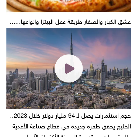
عشق الكبار والصغار طريقة عمل البيتزا وانواعها......
حجم استثمارات يصل لـ 94 مليار دولار خلال 2023..
الخليج يحقق طفرة جديدة في قطاع صناعة الأغذية
والمشروبات.. و"دبي" المدينة الأكثر إقبالاً على