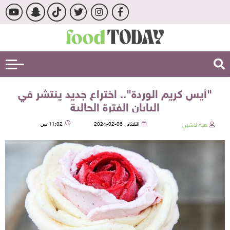
"أيس كريم الوردة".. اختراع جديد ينتشر في
اليابان الفترة الحالية
هبة لاشين
الثلاثاء , 06-02-2024
11:02 ص