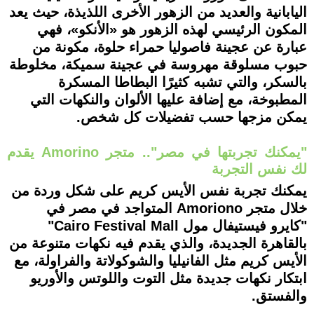
اليابانية والعديد من الزهور الأخرى اللذيذة، حيث يعد
المكون الرئيسي لهذه الزهور هو «الأنكو»، فهي
عبارة عن عجينة فاصوليا حمراء حلوة، مكونة من
حبوب مسلوقة مهروسة في عجينة سميكة، مخلوطة
بالسكر، والتي تشبه كثيرًا البطاطا المسكرة
المطبوخة، مع إضافة عليها الألوان والنكهات التي
يمكن مزجها حسب تفضيلات كل شخص.
"يمكنك تجربتها في مصر".. متجر Amorino يقدم
لك نفس التجربة
يمكنك تجربة نفس الأيس كريم على شكل وردة من
خلال متجر Amoriono المتواجد في مصر في
"كايرو فيستيفال مول Cairo Festival Mall"
بالقاهرة الجديدة، والذي يقدم فيه نكهات متنوعة من
الأيس كريم مثل الفانيليا والشوكولاتة والفراولة، مع
ابتكار نكهات جديدة مثل التوت واللوتس والأوريو
والفستق.