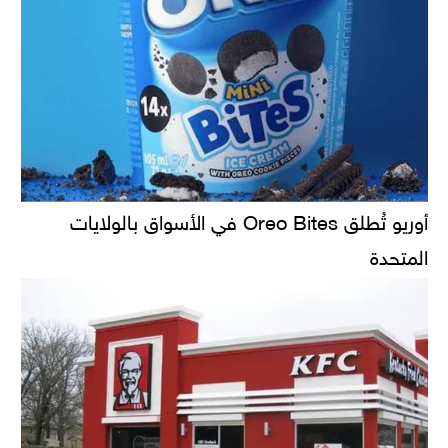
أوريو تُطلق Oreo Bites في الأسواق بالولايات
المتحدة