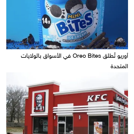
أوريو تُطلق Oreo Bites في الأسواق بالولايات
المتحدة