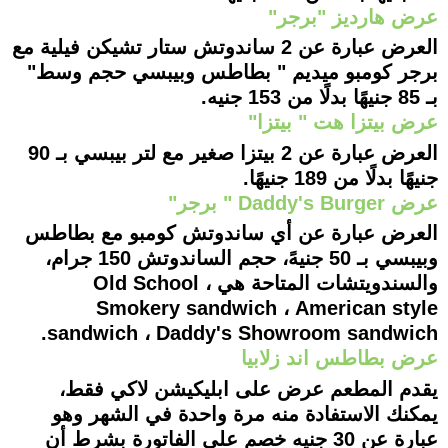
عرض هارديز "برجر"
العرض عبارة عن 2 ساندوتش ستار تشيكن فيلية مع
برجر كومبو ميديم " بطاطس وبيبسي حجم وسط"
بـ 85 جنيهًا بدلًا من 153 جنيه.
عرض بيتزا هت " بيتزا"
العرض عبارة عن 2 بيتزا صغير مع لتر بيبسي بـ 90
جنيهًا بدلًا من 189 جنيهًا.
عرض Daddy's Burger " برجر"
العرض عبارة عن أي ساندوتش كومبو مع بطاطس
وبيبسي بـ 50 جنيهً، حجم الساندوتش 150 جرام،
والسندويتشات المتاحة هي Old School ،
Smokery sandwich ، American style
sandwich ، Daddy's Showroom sandwich.
عرض بطاطس اند زلابيا
يقدم المطعم عرض على ابليكيشن لاكي فقط،
يمكنك الاستفادة منه مرة واحدة في الشهر وهو
عبارة عن 30 جنيه خصم على الفاتورة بشرط أن