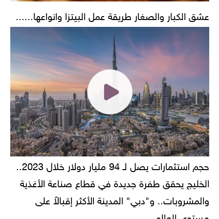
عشق الكبار والصغار طريقة عمل البيتزا وانواعها......
حجم استثمارات يصل لـ 94 مليار دولار خلال 2023..
الخليج يحقق طفرة جديدة في قطاع صناعة الأغذية
والمشروبات.. و"دبي" المدينة الأكثر إقبالاً على
مستوى العالم