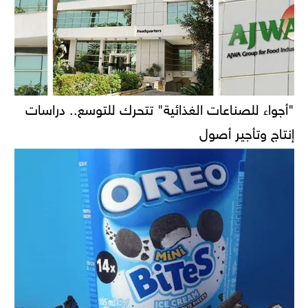
"أجواء للصناعات الغذائية" تتحرك للتوسع.. دراسات
إنتاج وتأجير أصول