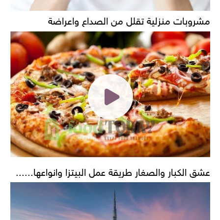
مشروبات منزلية تقلل من الصداع واعراضة
عشق الكبار والصغار طريقة عمل البيتزا وانواعها......