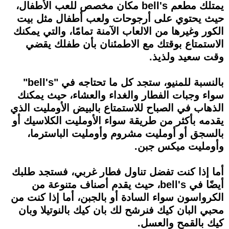
يمتلك مطعم bell's مكان مخصص للعب الأطفال،
حيث يحتوي على أرجوحات ولعب أطفال مثل بيت
الكور وغيرها من الالعاب الآمنة تمامًا، والتي يمكنك
الاستمتاع بوقتك مع الاطمئنان بأن طفلك يقضي
وقت سعيد ولذيذ.
بالنسبة للمنيو، ستجد كل ما تحتاجه في "bell's"
سواء وجبات الفطار والغداء والعشاء، حيث يمكنك
الذهاب في الصباح للاستمتاع بالبيض الأومليت الذي
يقدمه بأكثر من طريقة سواء الأومليت الكلاسيك أو
بالسجق أو أومليت مشروم وأومليت الباسترما،
وأومليت ميكس جبن.
أما إذا كنت تفضل تناول فطار غربي، فستجد طلبك
أيضًا في bell's، حيث يقدم أصناف متنوعة من
الكرواسون سواء السادة أو بالجبن، أما إذا كنت من
محبي البان كيك فنرشح لك بان كيك بالنوتيلا وبان
كيك بالقمح والعسل.