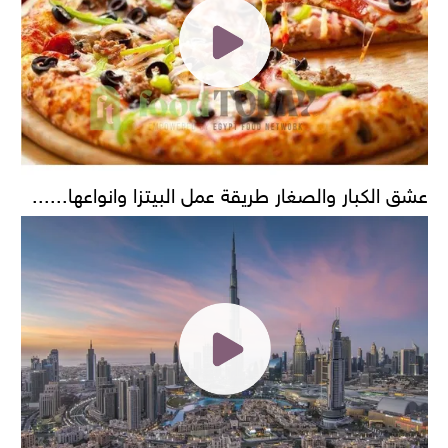
عشق الكبار والصغار طريقة عمل البيتزا وانواعها......