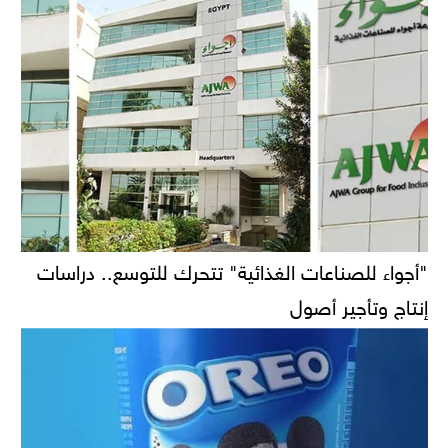
"أجواء للصناعات الغذائية" تتحرك للتوسع.. دراسات
إنتاج وتأجير أصول