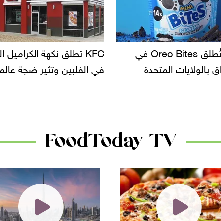
KFC تطلق نكهة الكراميل المملح
دعوات للتحقيق في أسباب
لفلبين وتثير ضجة عالمية
سحب بعض ألبان الأطفا
الأسواق.. وتساؤلات حول
دانون
FoodToday TV