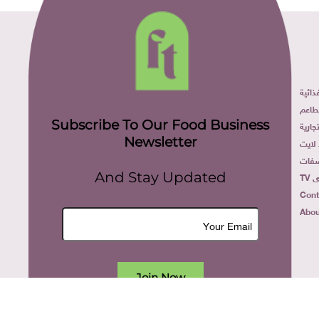
ائية
طاعم
Subscribe To Our Food Business
ارية
Newsletter
لايت
فات
TV
And Stay Updated
Cont
Abou
Join Now