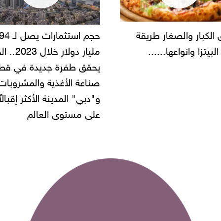
حجم استثمارات يصل لـ 94
"أمن القاهرة" يضبط 
مليار دولار خلال 2023.. الخليج
شركة مطاعم استولى 
حقق طفرة جديدة في قطاع
أموال المواطنين بزعم 
ناعة الأغذية والمشروبات..
"دبي" المدينة الأكثر إقبالاً
لى مستوى العالم