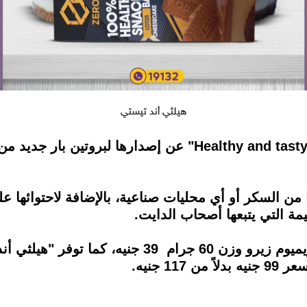
هيلثي أند تيستي
من السكر أو أي محليات صناعية، بالإضافة لاحتوائها 
مة التي يتبعها أصحاب الدايت.
ويبلغ سعر بروتين بار لوتس تشيز كيك بريميوم زيرو وز