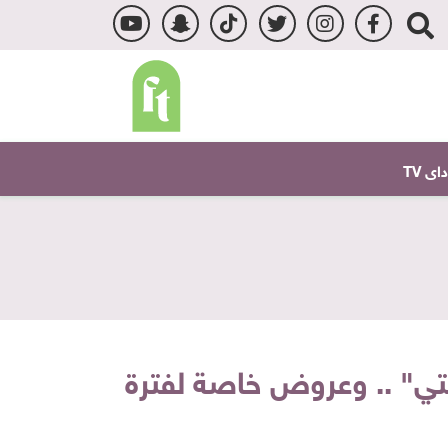
ى TV
يستي" .. وعروض خاصة لفترة