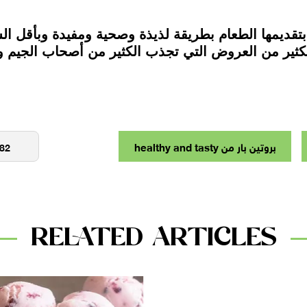
ز سلسة فروع ”Healthy & Tasty” بتقديمها الطعام بطريقة لذيذة وصحية ومفي
لكثير من العروض التي تجذب الكثير من أصحاب الجيم و
بروتين بار من healthy and tasty
RELATED ARTICLES