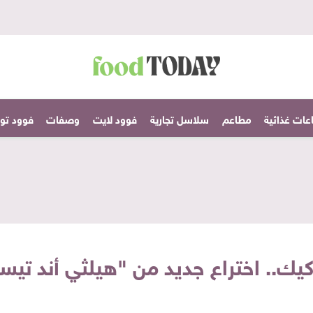
عات غذائية
مطاعم
سلاسل تجارية
فوود لايت
وصفات
فوود تودا
 كيك.. اختراع جديد من "هيلثي أند ت