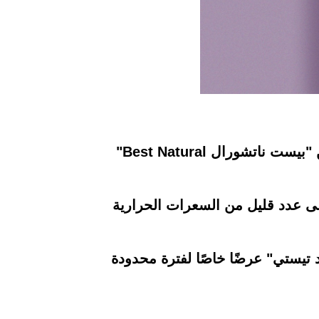
أعلنت سلسلة محلات "هيلثي أند تيستي Healthy and tasty" عن إصدارها لبروتين بار جديد من "بيست ناتشورال Best Natural"
على عدد قليل من السعرات الحرارية
ن 60 جرام 39 جنيه، كما توفر "هيلثي أند تيستي" عرضًا خاصًا لفترة محدودة