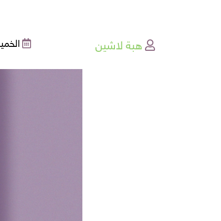
هبة لاشين
الخميس , 1