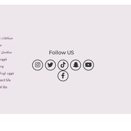
صناعات غذ
م
سلاسل تج
Follow US
فوود 
وص
فوود توداى 
act Us
t Us