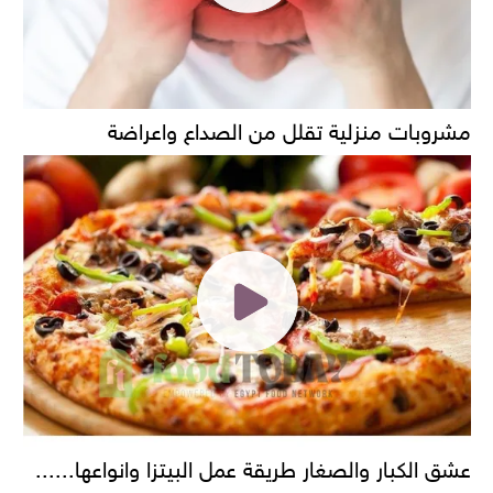
مشروبات منزلية تقلل من الصداع واعراضة
عشق الكبار والصغار طريقة عمل البيتزا وانواعها......