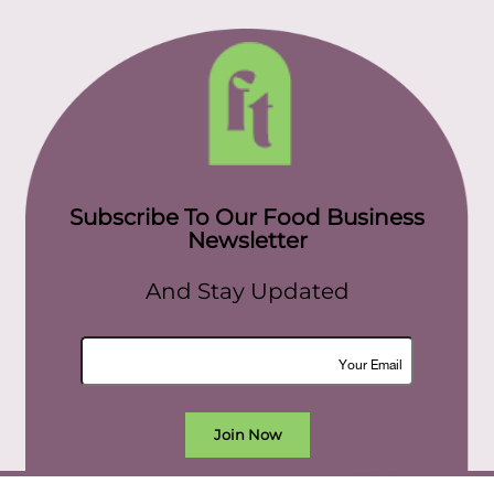
Subscribe To Our Food Business
Newsletter
And Stay Updated
Join Now