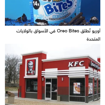
أوريو تُطلق Oreo Bites في الأسواق بالولايات
المتحدة