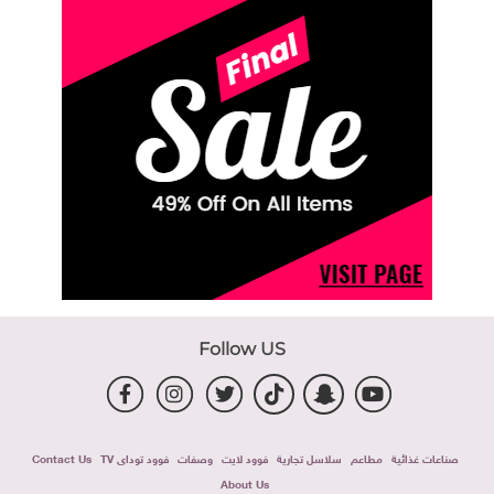
Follow US
صناعات غذائية
مطاعم
سلاسل تجارية
فوود لايت
وصفات
فوود توداى TV
Contact Us
About Us