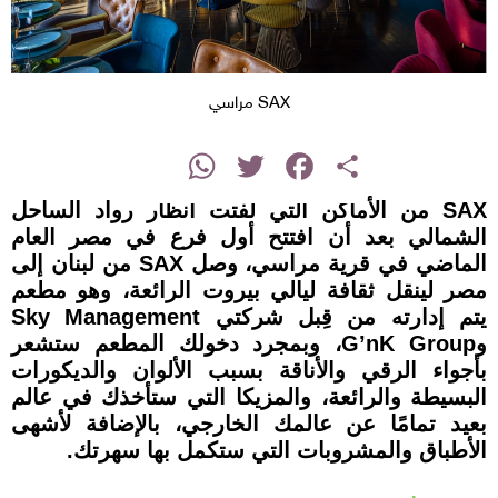
SAX مراسي
instagram
WhatsApp
Twitter
Facebook
Share
SAX من الأماكن التي لفتت أنظار رواد الساحل
الشمالي بعد أن افتتح أول فرع في مصر العام
الماضي في قرية مراسي، وصل SAX من لبنان إلى
مصر لينقل ثقافة ليالي بيروت الرائعة، وهو مطعم
يتم إدارته من قِبل شركتي Sky Management
وG’nK Group، وبمجرد دخولك المطعم ستشعر
بأجواء الرقي والأناقة بسبب الألوان والديكورات
البسيطة والرائعة، والمزيكا التي ستأخذك في عالم
بعيد تمامًا عن عالمك الخارجي، بالإضافة لأشهى
الأطباق والمشروبات التي ستكمل بها سهرتك.