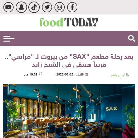
بعد رحلة مطعم "SAX" من بيروت لـ "مراسي"..
قريباً هيبقى في الشيخ زايد
أيمن ياسر
الثلاثاء , 22-02-2022
10:08 ص