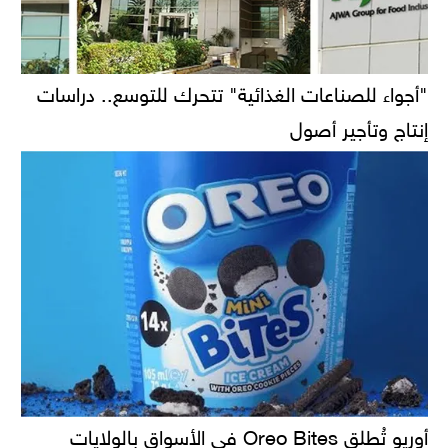
"أجواء للصناعات الغذائية" تتحرك للتوسع.. دراسات
إنتاج وتأجير أصول
أوريو تُطلق Oreo Bites في الأسواق بالولايات