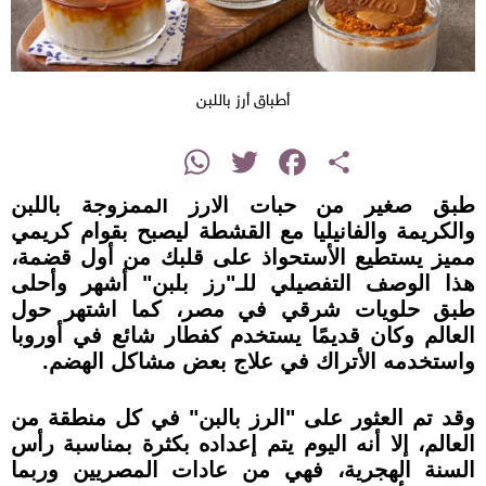
أطباق أرز باللبن
instagram
WhatsApp
Twitter
Facebook
Share
طبق صغير من حبات الأرز الممزوجة باللبن
والكريمة والفانيليا مع القشطة ليصبح بقوام كريمي
مميز يستطيع الأستحواذ على قلبك من أول قضمة،
هذا الوصف التفصيلي للـ"رز بلبن" أشهر وأحلى
طبق حلويات شرقي في مصر، كما اشتهر حول
العالم وكان قديمًا يستخدم كفطار شائع في أوروبا
واستخدمه الأتراك في علاج بعض مشاكل الهضم.
وقد تم العثور على "الرز بالبن" في كل منطقة من
العالم، إلا أنه اليوم يتم إعداده بكثرة بمناسبة رأس
السنة الهجرية، فهي من عادات المصريين وربما