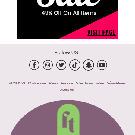
Follow US
صناعات غذائية
مطاعم
سلاسل تجارية
فوود لايت
وصفات
فوود توداى TV
Contact Us
About Us