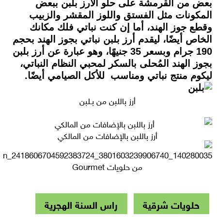
بعض من القرمشة على حلو الأرز بلبن ببعض
المكونات مثل الفستق واللوز المقشر والزبيب
وقطع جوز الهند، أما إن كنت نباتي فلك مكانك
الخاص أيضًا، ليقدم أرز بلبن نباتي بجوز الهند بحجم
190 جرام وبسعر 35 جنيهًا، وهو عبارة عن أرز بلبن
بجوز الهند المُحلى بالسكر لمحبي النظام النباتي،
ليكوم منتج نباتي ومناسب للأكل الصيامي أيضًا.
أرز باللبن من بـلبن
أرز باللبن بالإضافات من المالكي
من حلويات Gourmet
حلويات شرقية
راس السنة الهجرية