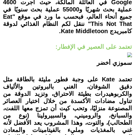
Google في العائلة المالكة، حيث أجرت 4600
عملية بحث شهريًا و55000 عملية بحث سنويًا في
جميع أنحاء العالم، فبحسب ما ورد في موقع "Eat
This Not That" ننقل لكم النظام الغذائي لدوقة
كامبريدج Kate Middletoon.
تعتمد على العصير في الإفطار:
سموزي أخضر
تعتمد Kate على وجبة فطور مليئة بالطاقة مثل
دقيق الشوفان، الغني بالبروتين والألياف
والكربوهيدرات بطيئة الاحتراق، وتزيد الدوقة من
تناول مضادات الأكسدة من خلال اختيار العصائر
المصنوعة منزليًا، وتحب كيت أن تمزج معها اللفت،
والسبانخ، والروميني، والسبيرولينا (نوع من
الطحالب)، والتوت، وهذا المشروب يعد الأفضل لأنه
غني بالمغذيات ومليء بالفيتامينات والمعادن