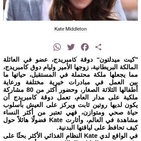
Kate Middleton
instagram
WhatsApp
Twitter
Facebook
Share
"كيت ميدلتون" دوقة كامبريدج، عضو في العائلة
المالكة البريطانية، زوجها الأمير وليام دوق كامبريدج،
مما يجعلها ملكة محتملة في المستقبل، حياتها ما
بين العمل في مبادرات خيرية مختلفة ورعاية
أطفالها الثلاثة الصغار، وحضور أكثر من 80 مشاركة
ملكية على مدار العام، تعمل دوقة كامبريدج أن
يكون لديها روتين ثابت ويركز على العيش بأسلوب
حياة صحي ومتوازن، فهي تعتبر من أكثر النساء
مشاهدة في العالم، وأثارت Kate فضولًا هائلاً حول
كيف تحافظ على لياقتها البدنية.
في الواقع لدي Kate النظام الغذائي الأكثر بحثًا على