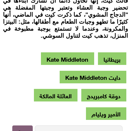
قالت كيت، إنها تحاول دائمًا أن تشارك أبناءها في
تحضير وجبة العشاء وتعتبر وجبتها المفضلة هي
"الدجاج المشوي"، كما ذكرت كيت في الماضي، أنها
كثيرًا ما تطهو وجبات الطعام مع أطفالها، مثل: البيتزا
والمكرونة، وعندما لا تستمتع بوجبة مطبوخة في
المنزل، تذهب كيت لتناول السوشي.
بريطانيا
Kate Middleton
دايت Kate Middleton
دوقة كامبريدج
العائلة المالكة
الأمير ويليام