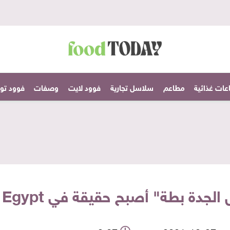
عات غذائية
مطاعم
سلاسل تجارية
فوود لايت
وصفات
فوود تودا
جدة بطة" أصبح حقيقة في Birds Egypt