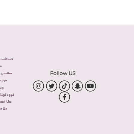
صناعات غذ
م
سلاسل تج
Follow US
فوود 
وص
فوود توداى 
act Us
t Us