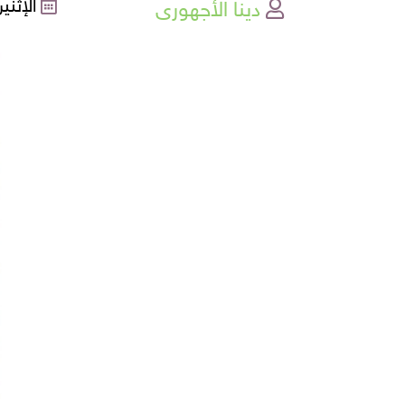
دينا الأجهورى
الإثنين , 27-