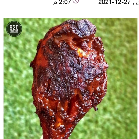
12-2021
2:07 م