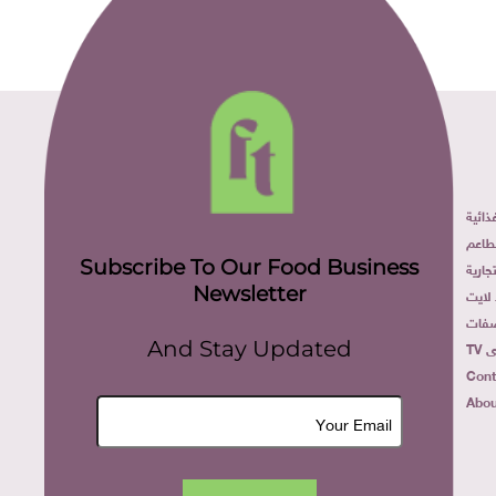
ائية
طاعم
Subscribe To Our Food Business
ارية
Newsletter
لايت
فات
TV
And Stay Updated
Cont
Abou