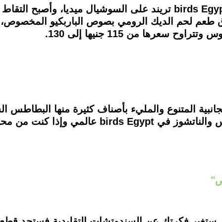
أصبح دبوس الديك الرومي الذي يقدمه birds Egypt تريند على السوشيال
وق طعم لحم الديك الرومي بصوص الباربكيو المخصو
سعرها من 115 جنيها إلى 130.
 الأطباق الجانبية المتنوع والمليء بأصناف كثيرة منها البطاط
الممكن إضافة الجبن، والموتزاريلا ستيكس والناتشوز
ص"
 ستغير فكرتك عن السندوتشات التقليدية فستجد قطع 