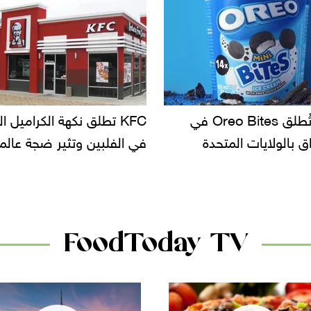
KF تطلق نكهة الكراميل المملح
دعوات للتحقيق في أسباب ت
لبين وتثير ضجة عالمية
سحب بعض ألبان الأطفال 
الأسواق.. وتساؤلات حول ت
دانون
FoodToday TV