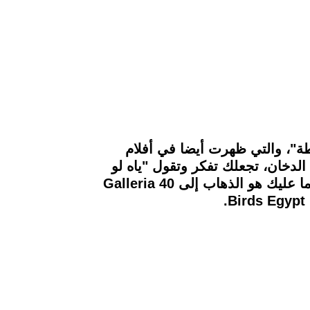
ة"، والتي ظهرت أيضا في أفلام
لدخان، تجعلك تفكر وتقول "ياه لو
الدبوس ده حقيقي"، فريق "food today"، يقول لك إن "دبوس" الجدة بطة حقيقيا بالفعل، وكل ما عليك هو الذهاب إلى Galleria 40