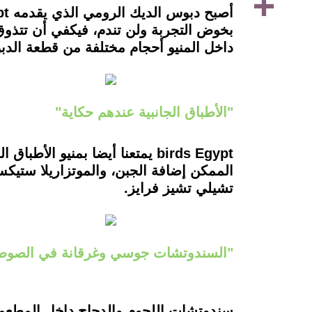
بخوض التجربة ولن تندم، فيكفي أن تتذ
داخل المنيو أحجام مختلفة من قطعة الدبوس وتتراوح 
"الأطباق الجانبية عندهم حكاية"
birds Egypt يمتعنا أيضا بمنيو
تشيلي تشيز فرايز.
"السندوتشات جوسي وغرقانة في الصو
سندوتشات اللحوم والدجاج داخل المطعم