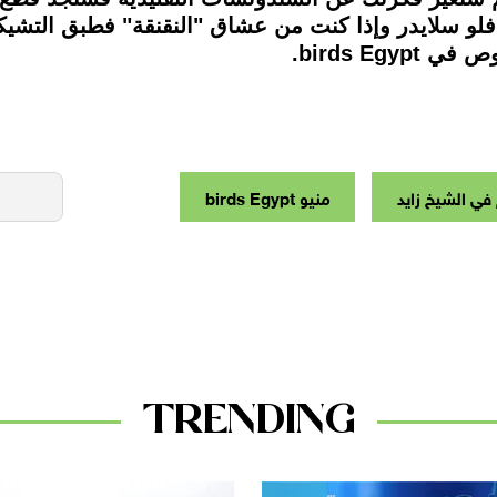
لو سلايدر وإذا كنت من عشاق "النقنقة" فطبق التشيك
birds E.
في الشيخ زايد
منيو birds Egypt
TRENDING