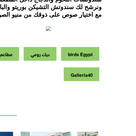
ونرشح لك سندوتش التشيكن بوريتو والباف
مع اختيار صوص على ذوقك من منيو الصوص في gypt
birds Egypt
ديك رومي
مطاعم 
Galleria40