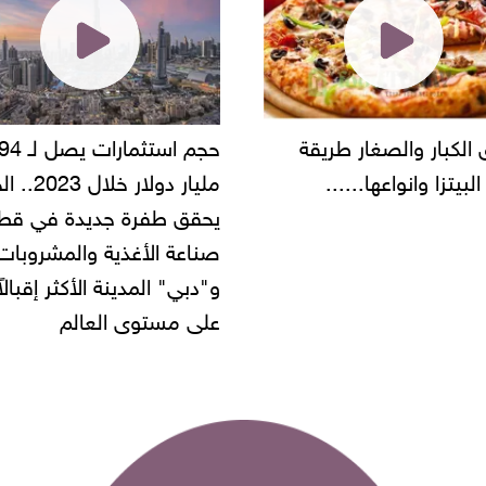
حجم استثمارات يصل لـ 94
"أمن القاهرة" يضبط مالك
مليار دولار خلال 2023.. الخليج
شركة مطاعم استولى على
 طفرة جديدة في قطاع
أموال المواطنين بزعم توظ
 الأغذية والمشروبات..
" المدينة الأكثر إقبالاً
مستوى العالم