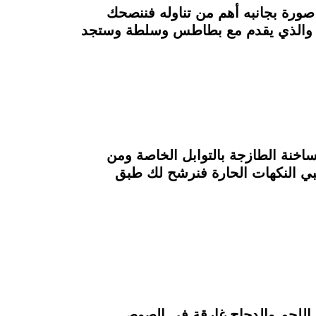
 ميديا، وأصبح التقاط صورة بجانبه أهم من تناوله فننصحك
ص، والذي يقدم مع بطاطس وسلطة وستجد
س الساخنة الطازجة بالتوابل الخاصة ومن
 في birds Egypt عالمي وإذا كنت من محبي النكهات الحارة فنرشح لك طبق
اللحم والدجاج غارقة في الصوص