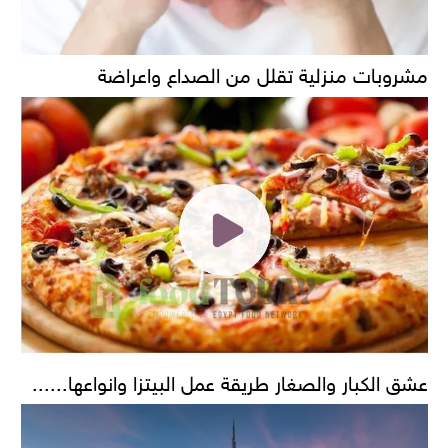
مشروبات منزلية تقلل من الصداع واعراضة
عشق الكبار والصغار طريقة عمل البيتزا وانواعها......