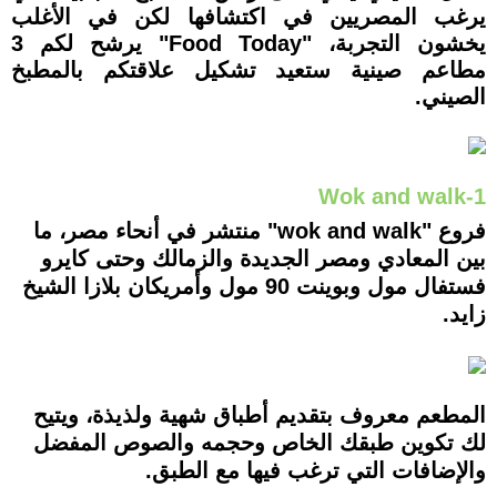
يرغب المصريين في اكتشافها لكن في الأغلب
يخشون التجربة، "Food Today" يرشح لكم 3
مطاعم صينية ستعيد تشكيل علاقتكم بالمطبخ
الصيني.
1-Wok and walk
فروع "wok and walk" منتشر في أنحاء مصر، ما
بين المعادي ومصر الجديدة والزمالك وحتى كايرو
فستفال مول وبوينت 90 مول وأمريكان بلازا الشيخ
زايد.
المطعم معروف بتقديم أطباق شهية ولذيذة، ويتيح
لك تكوين طبقك الخاص وحجمه والصوص المفضل
والإضافات التي ترغب فيها مع الطبق.