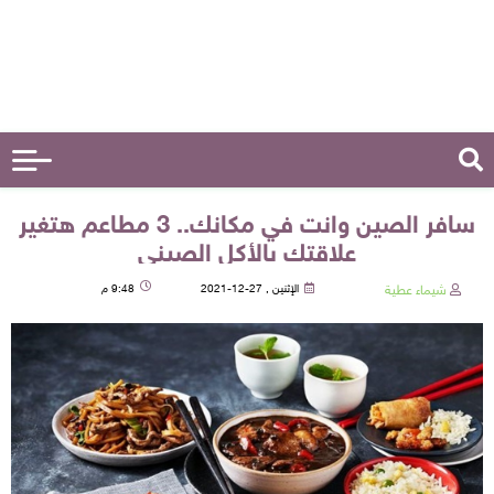
سافر الصين وانت في مكانك.. 3 مطاعم هتغير
علاقتك بالأكل الصيني
شيماء عطية
الإثنين , 27-12-2021
9:48 م