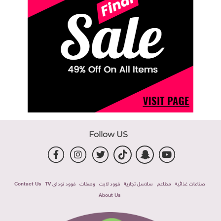
Follow US
صناعات غذائية
مطاعم
سلاسل تجارية
فوود لايت
وصفات
فوود توداى TV
Contact Us
About Us