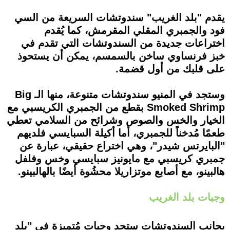
يقدم "بلد الغريب" سندوتشات السريعة من السي
فود والجمبري المقلي المقرمش، كما يُقدم
اختراعات جديدة من السندوتشات التي تقدم في
خبز فرنساوي ساخن بالسمسم، يمكن أن يستحوذ
على قلبك من أول قضمة.
وستجد في المنيو سندوتشات متنوعة، منها الـ Big
Smoked Shrimp بقطع من الجمبري الكريسبي مع
الخيار والخس والصوص وشرائح من السلامي تعطي
طعمًا مُدخناً للجمبري، أما أكيلة السبايسي فلديهم
"البايرتس شيدر"، وهي اختراع حقيقي، عبارة عن
جمبري كريسبي مع مايونيز سبايسي وخس وفلفل
هالبينو، مع أصابع موتزاريلا محشُوة أيضًا بالهالبينو.
وجبات بلد الغريب
بجانب السندوتشات ستجد وجبات مُتميزة في "بلد