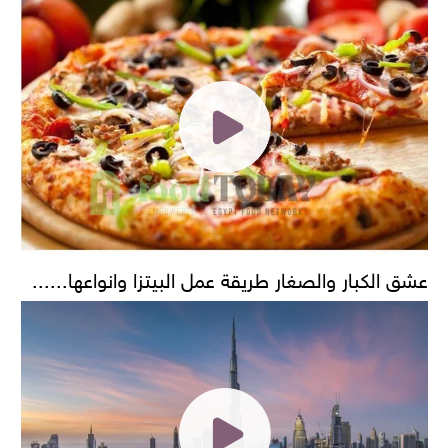
عشق الكبار والصغار طريقة عمل البيتزا وانواعها......