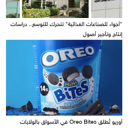
"أجواء للصناعات الغذائية" تتحرك للتوسع.. دراسات
إنتاج وتأجير أصول
أوريو تُطلق Oreo Bites في الأسواق بالولايات