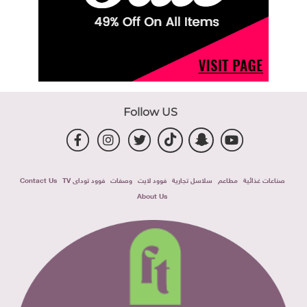
Follow US
صناعات غذائية
مطاعم
سلاسل تجارية
فوود لايت
وصفات
فوود توداى TV
Contact Us
About Us