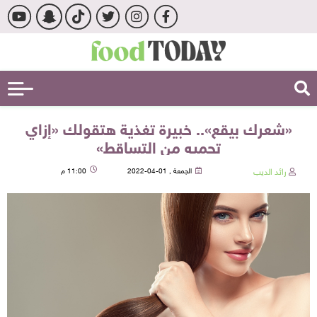
«شعرك بيقع».. خبيرة تغذية هتقولك «إزاي
تحميه من التساقط»
رائد الديب
الجمعة , 01-04-2022
11:00 م