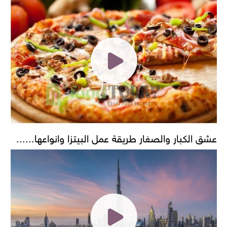
عشق الكبار والصغار طريقة عمل البيتزا وانواعها......