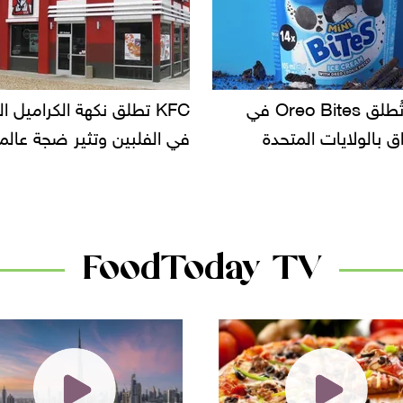
KF تطلق نكهة الكراميل المملح
دعوات للتحقيق في أسباب ت
لبين وتثير ضجة عالمية
سحب بعض ألبان الأطفال 
الأسواق.. وتساؤلات حول ت
دانون
FoodToday TV