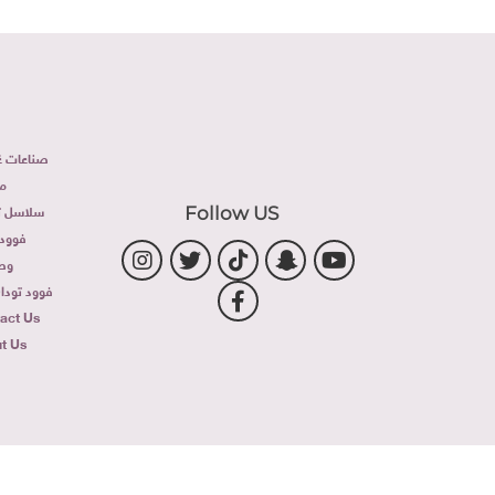
صناعات غذ
م
سلاسل تج
Follow US
فوود 
وص
فوود توداى 
act Us
t Us