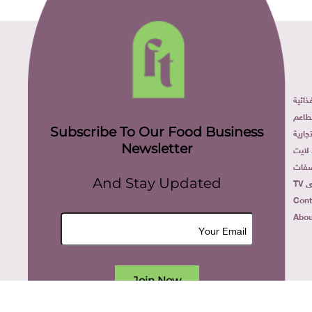
ائية
طاعم
Subscribe To Our Food Business
ارية
Newsletter
لايت
فات
TV
And Stay Updated
Cont
Abou
Join Now