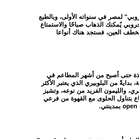
وبي" لمصر في سنواته الأولى، وبالطبع
روبي يُمكنك الذهاب صباحًا والاستمتاع
يخطف العين، فستجد هناك أنواعا
يذة حتى أصبح من أشهر المطاعم في
ولذيذة لم تتذوقها من قبل، ويتوافر لديه أكثر من 25 نكهة مختلفة، بدايةً من البلوبيري الذي يعتبر الأكثر
يري، والليمون الفريد من نوعه، وتشيز
اع بتناول الحلوى مع القهوة من فرعي