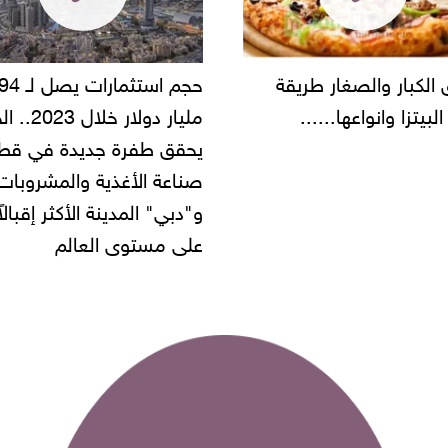
حجم استثمارات يصل لـ 94
"أمن القاهرة" يضبط مالك
مليار دولار خلال 2023.. الخليج
شركة مطاعم استولى على
 طفرة جديدة في قطاع
أموال المواطنين بزعم توظ
 الأغذية والمشروبات..
" المدينة الأكثر إقبالاً
مستوى العالم