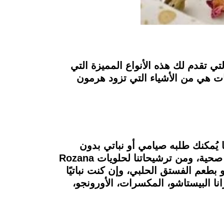
تقدم لك هذه الأنواع المميزة التي
ويات هي من الأشياء التي تزود هرمون
ًا يُمكنك طلبه صيامي أو نباتي بدون
منتجات حيوانية، فهو يستخدم دقيق الكاجو والبندق ولبن جوز الهند وعسل النحل الطبيعي كبدائل صحية، ومن ترشيحاتنا لحلويات Rozana
 بطعم الفستق الحلبي، وإن كنت نباتيًا
نا البيستاشو، المكسرات، الأورونجو،