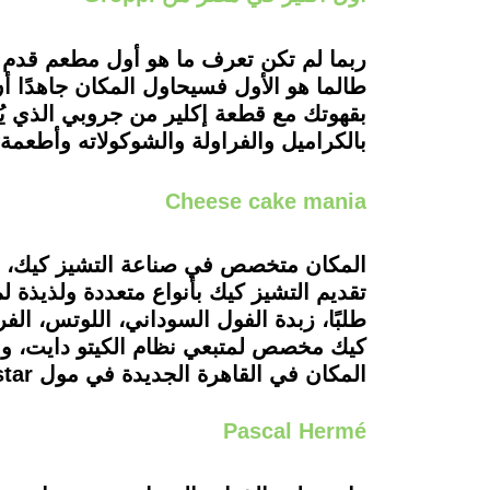
ربما لم تكن تعرف ما هو أول مطعم قدم ا
طالما هو الأول فسيحاول المكان جاهدًا أن
بقهوتك مع قطعة إكلير من جروبي الذي يُ
بالكراميل والفراولة والشوكولاته وأطعم
Cheese cake mania
المكان متخصص في صناعة التشيز كيك، و
طلبًا، زبدة الفول السوداني، اللوتس، الف
كيك مخصص لمتبعي نظام الكيتو دايت، والت
المكان في القاهرة الجديدة في مول silver star بـ التجمع الخامس، والفرع الآخر في open air mall بمدينتي.
Pascal Hermé