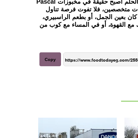
هل تخيلت الذهاب إلى باريس ودخول متجر حلويات وتناول بعض الحلوى الفرنسية الرائعة؟ هذا الحلم أصبح حقيقة في مخبوزات Pascal
شيفات متخصصين، فلا تفوت فرصة تناول
يُمكنك تجربة الـMousse Gateaux لا يُفوت في Pascal، خاصة إذا كان بعين الجمل، أو بطعم الراسبيري،
ك مع القهوة، أو في المساء مع كوب من
Copy