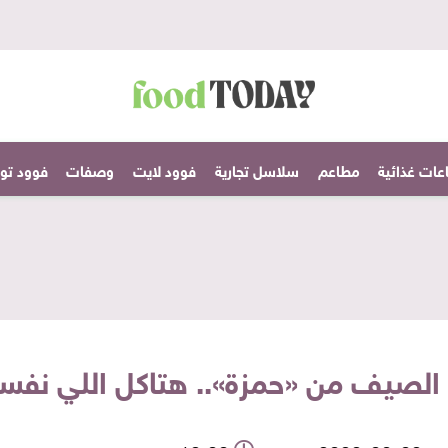
عات غذائية
مطاعم
سلاسل تجارية
فوود لايت
وصفات
فوود تودا
صيف من «حمزة».. هتاكل اللي نفس