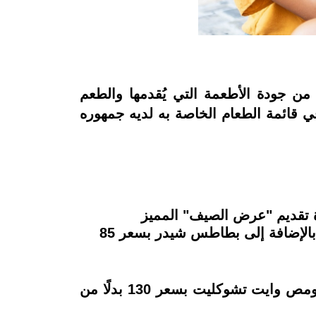
ن جودة الأطعمة التي يُقدمها والطعم
في قائمة الطعام الخاصة به لديه جمهوره
 تقديم "عرض الصيف" المميز
بالخصومات، وتتكون أول وجبة بالعرض على أرز بسمتي وقطع الدجاج الكرسبي بصوص الرانش بالإضافة إلى بطاطس شيدر بسعر 85
ومحبي الفطير يمكنهم طلب فطيرة مكس لحوم كبير وفطيرة جلاكسي المتكونة من نص نوتيلا ومص وايت تشوكليت بسعر 130 بدلًا من