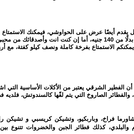
يقدم أيضًا عرض على الحواوشي، فيمكنك الاستمتاع ب
160، ولوجبة متكاملة يمكنكم الاستمتاع بفرخة كاملة ونصف كيلو ك
 أن الفطير الشرقي يعتبر من الأكلات الأساسية التي ا
 والفطائر الصاروخ التي يتم لفّها كالسندوتش، فلديه فط
اورما فراخ، وباربكيو، وتشيكن كريسبي و تشيكن ران
لبلدي، كذلك فطائر الجبن والخضروات تتنوع بين ف