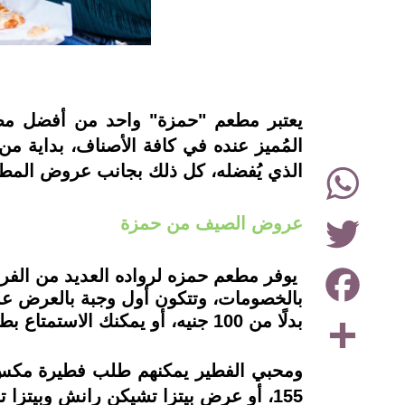
instagram
يعتبر مطعم "حمزة" واحد من أفضل مطاع
المُميز عنده في كافة الأصناف، بداية من
WhatsApp
الذي يُفضله، كل ذلك بجانب عروض المط
Twitter
عروض الصيف من حمزة
Facebook
يوفر مطعم حمزه لرواده العديد من الف
Share
بدلًا من 100 جنيه، أو يمكنك الاستمتاع بطبقين مكرونة نجرسكو بـ90 جنيه بدلًا من 120 جنيه.
155، أو عرض بيتزا تشيكن رانش وبيتزا تشيكن باربيكيو بـ130 جنيه بدلًا من 160 جنيه.