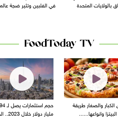
لبين وتثير ضجة عالمية
سحب بعض ألبان الأطفال 
الأسواق.. وتساؤلات حول ت
دانون
FoodToday TV
حجم استثمارات يصل لـ 94
"أمن القاهرة" يضبط مالك
مليار دولار خلال 2023.. الخليج
شركة مطاعم استولى على