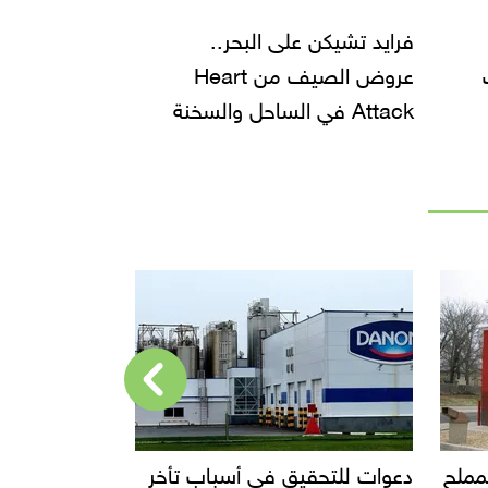
فرايد تشيكن على البحر..
عروض الصيف من Heart
Attack في الساحل والسخنة
أخر
إحالة مالك محل إيتوال للمحاكمة
قفزة في صاد