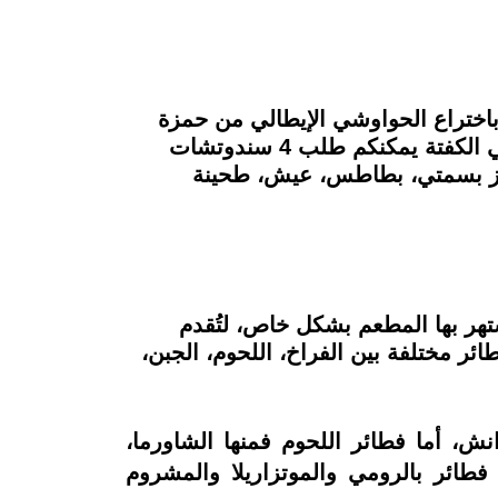
اختراع الحواوشي الإيطالي من حمزة
وحواوشي سوبر كرنشي بسعر 100 جنيه بدلًا من 140 جنيه، أما إن كنت انت وأصدقائك من محبي الكفتة يمكنكم طلب 4 سندوتشات
فتة، مع أرز بسمتي، بطاطس، عيش، طحينة
شتهر بها المطعم بشكل خاص، لتُقدم
ائر مختلفة بين الفراخ، اللحوم، الجبن،
ش، أما فطائر اللحوم فمنها الشاورما،
طائر بالرومي والموتزاريلا والمشروم