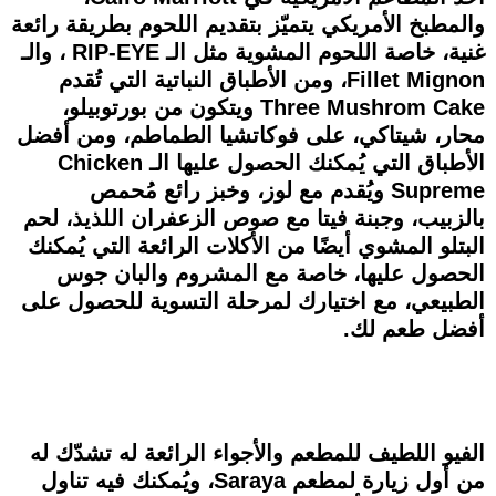
والمطبخ الأمريكي يتميّز بتقديم اللحوم بطريقة رائعة
غنية، خاصة اللحوم المشوية مثل الـ RIP-EYE ، والـ
Fillet Mignon، ومن الأطباق النباتية التي تُقدم
Three Mushrom Cake ويتكون من بورتوبيلو،
محار، شيتاكي، على فوكاتشيا الطماطم، ومن أفضل
الأطباق التي يُمكنك الحصول عليها الـ Chicken
Supreme ويُقدم مع لوز، وخبز رائع مُحمص
بالزبيب، وجبنة فيتا مع صوص الزعفران اللذيذ، لحم
البتلو المشوي أيضًا من الأكلات الرائعة التي يُمكنك
الحصول عليها، خاصة مع المشروم والبان جوس
الطبيعي، مع اختيارك لمرحلة التسوية للحصول على
أفضل طعم لك.
الفيو اللطيف للمطعم والأجواء الرائعة له تشدّك له
من أول زيارة لمطعم Saraya، ويُمكنك فيه تناول