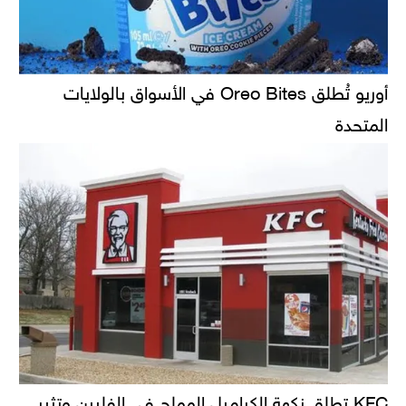
أوريو تُطلق Oreo Bites في الأسواق بالولايات
المتحدة
KFC تطلق نكهة الكراميل المملح في الفلبين وتثير