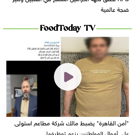
ضجة عالمية
FoodToday TV
"أمن القاهرة" يضبط مالك شركة مطاعم استولى
على أموال المواطنين بزعم توظيفها