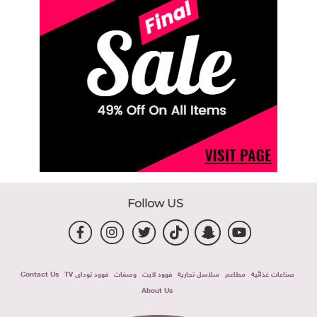
Follow US
صناعات غذائية
مطاعم
سلاسل تجارية
فوود لايت
وصفات
فوود توداى TV
Contact Us
About Us