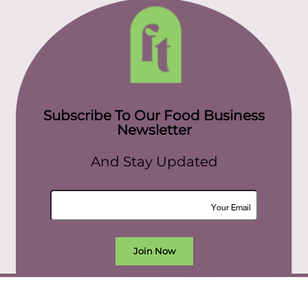
Subscribe To Our Food Business
Newsletter
And Stay Updated
Join Now
All rights reserved. food today eg © 2022