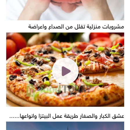
مشروبات منزلية تقلل من الصداع واعراضة
عشق الكبار والصغار طريقة عمل البيتزا وانواعها......