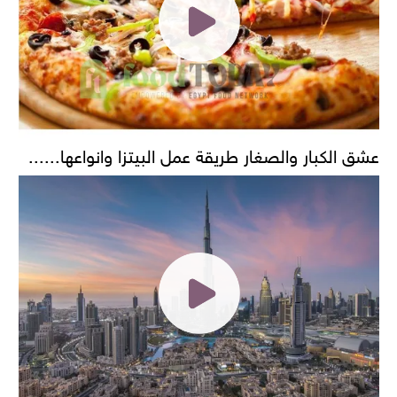
عشق الكبار والصغار طريقة عمل البيتزا وانواعها......