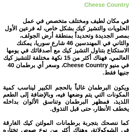
Cheese Country
في مكان لطيف ومختلف متخصص في عمل
الحلويات والتشيز كيك بشكل خاص، له فرعين الأول
بمصر الجديدة وتحديداً بمنطقة أرض الجولف،
والثاني في المهندسين 46 شارع سوريا، يمكنك
الاستكتاع بتناول التشيز كيك مع أصدقائك في يومها
العالمي، فهناك أكثر من 15 نكهة مختلفة للتشيز كيك
في منيو Cheese Country، وسعر أي برطمان 40
جنيها فقط.
ويكون البرطمان غالباً بالحجم الكبير ليناسب كمية
المكونات التي يتم وضعها فيه، وبالإضافة إلى الطعم
اللذيذ، فمظهر البرطمان وتناسق الألوان بداخله
يخطف الأنظار، حتى قبل التذوق.
كما ننصحك بتجربة برطمانات المولتن كيك الغارقة
في الشوكولاتة، وهناك أكثر من نوع صوص تختاره