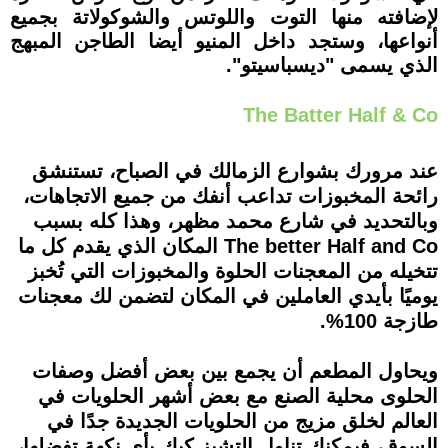
لإضافته منها التوت واللوتس والشوكولاتة بجميع
أنواعها، وستجد داخل المنيو أيضا الطاجن المبهج
الذي يسمى "ديسباسيتو".
The Batter Half & Co
عند مرورك بشوارع الزمالك في الصباح، تستنشق
رائحة المخبوزات تداعب أنفك من جميع الاتجاهات،
وبالتحديد في شارع محمد مظهر، وهذا كله بسبب
The better Half and Co المكان الذي يقدم كل ما
تتخيله من المعجنات الحلوة والمخبوزات التي تُخبز
يوميًا بأيدي العاملين في المكان لتضمن لك معجنات
طازجة 100%.
ويحاول المطعم أن يجمع بين بعض أفضل وصفات
الحلوى محلية الصنع مع بعض أشهر الحلويات في
العالم لخلق مزيج من الحلويات الجديدة جدًا في
السوق، فيمكنك تناول التشيز كيك بأي نكهة تفضلها،