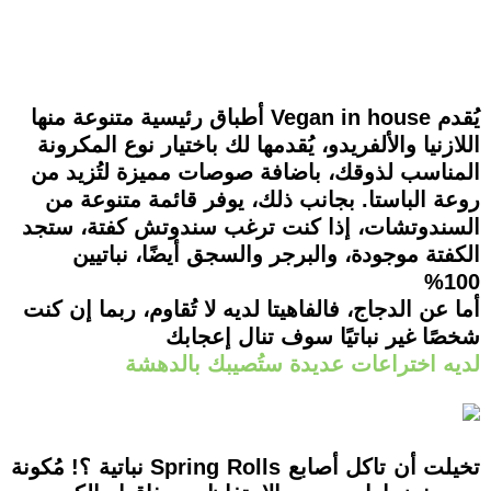
يُقدم Vegan in house أطباق رئيسية متنوعة منها
اللازنيا والألفريدو، يُقدمها لك باختيار نوع المكرونة
المناسب لذوقك، باضافة صوصات مميزة لتُزيد من
روعة الباستا. بجانب ذلك، يوفر قائمة متنوعة من
السندوتشات، إذا كنت ترغب سندوتش كفتة، ستجد
الكفتة موجودة، والبرجر والسجق أيضًا، نباتيين
100%
أما عن الدجاج، فالفاهيتا لديه لا تُقاوم، ربما إن كنت
شخصًا غير نباتيًا سوف تنال إعجابك
لديه اختراعات عديدة ستُصيبك بالدهشة
تخيلت أن تاكل أصابع Spring Rolls نباتية ؟! مُكونة