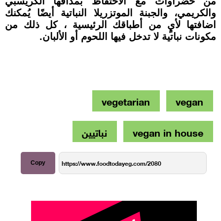
من خضراوات مع الاحتفاظ بمذاقها الكريسبي
والكريمي، والجبنة الموتزريلا النباتية أيضًا يُمكنك
اضافتها لأيٍ من أطباقك الرئيسية ، كل ذلك من
مكونات نباتية لا تدخل فيها اللحوم أو الألبان.
vegetarian
vegan
vegan in house
نباتيين
Copy