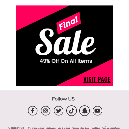
Follow US
صناعات غذائية
مطاعم
سلاسل تجارية
فوود لايت
وصفات
فوود توداى TV
Contact Us