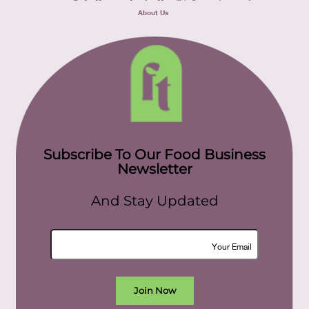
About Us
Subscribe To Our Food Business
Newsletter
And Stay Updated
Join Now