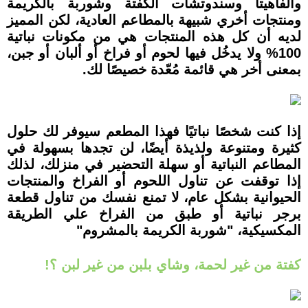
والفاهيتا وسندوتشات الكفتة وشوربة بالكريمة
ومنتجات أخري شبيهة بالمطاعم العادية، لكن المميز
لديه أن كل هذه المنتجات هي من مكونات نباتية
100% ولا يدخُل فيها لحوم أو فراخ أو ألبان أو جبن،
بمعنى أخر هي قائمة مُعّدة خصيصًا لك.
إذا كنت شخصًا نباتيًا فهذا المطعم سيوفر لك حلول
كثيرة ومتنوعة ولذيذة أيضًا، لن تجدها بسهولة في
المطاعم النباتية أو سهلة التحضير في منزلك، لذلك
إذا توقفت عن تناول اللحوم أو الفراخ والمنتجات
الحيوانية بشكل عام، لا تمنع نفسك من تناول قطعة
برجر نباتية أو طبق من الفراخ علي الطريقة
المكسيكية، "شوربة الكريمة بالمشروم"
كفتة من غير لحمة، وشاي بلبن من غير لبن ؟!