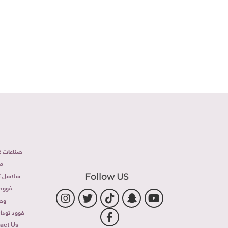
صناعات غذ
م
سلاسل تج
Follow US
فوود 
وص
فوود توداى 
act Us