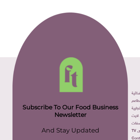
ائية
طاعم
Subscribe To Our Food Business
ارية
Newsletter
لايت
فات
TV
And Stay Updated
Cont