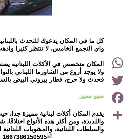
instagram
كل ما في المكان يدعوك للتحدث باللبنانية
واي التجمع الخامس، لا تنتظر كثيرا واذه
WhatsApp
المكان متخصص في الأكلات اللبنانية يصنع
ولا يوجد أروع من الشاورما اللبناني بالتو
Twitter
فحدث ولا حرج، فطار بيروتي البيض بالسجق
Facebook
منيو مميز
Share
يقدم المكان أكلات لبنانية مميزة جدا، حيث
واللذيذة، ومن أكثر هذه الأنواع اختلافًا، 
والسلطات اللبنانية، والمشويات اللبنانية ا