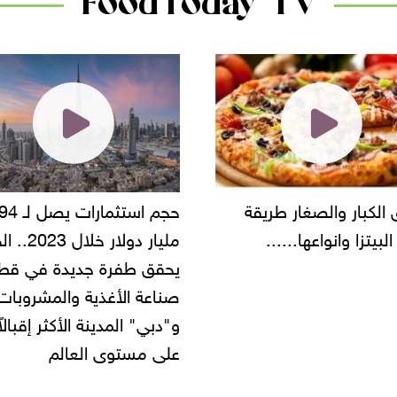
FoodToday TV
حجم استثمارات يصل لـ 94
"أمن القاهرة" يضبط مالك
مليار دولار خلال 2023.. الخليج
شركة مطاعم استولى على
 طفرة جديدة في قطاع
أموال المواطنين بزعم توظ
 الأغذية والمشروبات..
" المدينة الأكثر إقبالاً
مستوى العالم