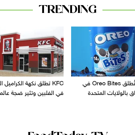
TRENDING
KF تطلق نكهة الكراميل المملح
دعوات للتحقيق في أسباب ت
لبين وتثير ضجة عالمية
سحب بعض ألبان الأطفال 
الأسواق.. وتساؤلات حول ت
دانون