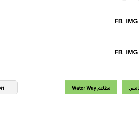
خامس
مطاعم Water Way