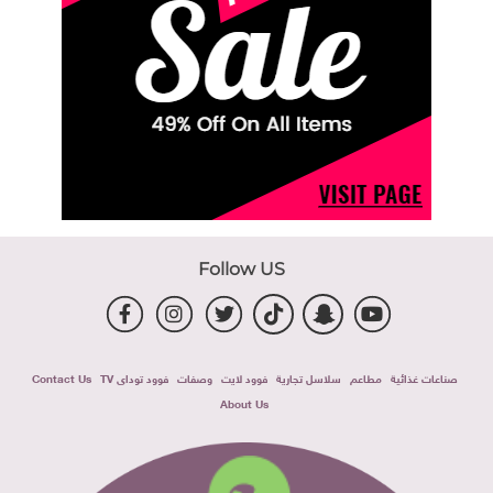
Follow US
صناعات غذائية
مطاعم
سلاسل تجارية
فوود لايت
وصفات
فوود توداى TV
Contact Us
About Us