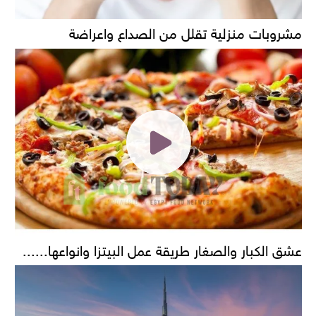
مشروبات منزلية تقلل من الصداع واعراضة
عشق الكبار والصغار طريقة عمل البيتزا وانواعها......