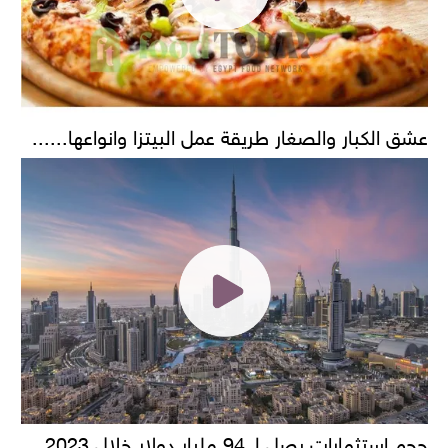
عشق الكبار والصغار طريقة عمل البيتزا وانواعها......
حجم استثمارات يصل لـ 94 مليار دولار خلال 2023..