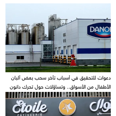
دعوات للتحقيق في أسباب تأخر سحب بعض ألبان
الأطفال من الأسواق.. وتساؤلات حول تحرك دانون