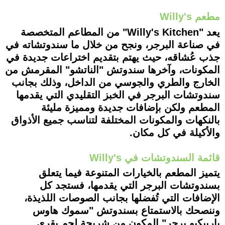
مطعم Willy's
يعد "Willy's Kitchen" من المطاعم المتخصصة
في صناعة البرجر، ونجح من خلال ما سندوتشاته في
جذب عُشاقه، حيث يهتم بتقديم اختراعات جديدة في
المكونات، وآخرها سندوتش "الناتشو" المقرمش من
الخارج والطري والجوسي من الداخل، وذلك بجانب
سندوتشات البرجر في الخبز التقليدي التي يقدمها
المطعم ولكن بإضافات جديدة ومميزة مليئة
بالنكهات والمكونات المختلفة لتناسب جميع الأذواق
والأكيلة في كل مكان.
قائمة السندوتشات في Willy's
يتميز المطعم بالخيارات المتنوعة فيما يتعلق
بسندوتشات البرجر التي يقدمها، فستجد كل
الإضافات التي تُفضلها بجانب الصوصات اللذيذة،
وننصحك بالاستمتاع بسندوتش "سموك هاوس
باربيكيو برجر" المكون من شريحة لحم بقري