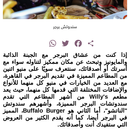
سندوتش برجر
instagram
WhatsApp
Twitter
Facebook
Share
إذا كنت من عشاق البرجر مع الجبنة الذائبة
والمايونيز وتبحث عن مكان ممكيز لتناوله سواء مع
أسرتك أو أصدقائك، سنتعرف سويًا على منيو اثنين
من المطاعم المميزة في تقديم البرجر في القاهرة،
مع العديد من الخيارات في منيو كل منهما للأنواع
والإضافات المختلفة التي قدمها كل منهما، حيث يعد
مطعم Willy's من أشهر المطاعم التي تقدم
سندوتشات البرجر المميزة، وأشهرهم سندوتش
"الناتشو"، أما الثاني هو Buffalo Burger، المميز
في البرجر أيضا، كما أنه يقدم الكثير من العروض
التي ستفيدك أنت وأصدقائك.