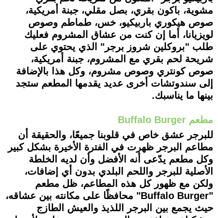
مشوية، باكون بقري، بصل مقلي، جبنة أمريكية،
صوص هيكوري باربيكيو، خس، طماطم وصوص
لويزيانا، أما إن كنت من عشاق المشروم فعليك
طلب "بروكلين شروز برجر" الذي يحتوي على
شريحة لحم بقري مع المشروم، جبنة أمريكية،
صوص كونتري وصوص مشروم، وكل هذا بالإضافة
إلى سندوتشات أخرى عديد يقدمها المطعم ستجد
بينها ما يناسبك.
مطعم Buffalo Burger
للبرجر عشق خاص في قلوبنا جميعًا، والحقيقة أن
مطاعم البرجر ظهرت في الفترة الأخيرة بشكل كبير
وكل مطعم يدّعى أنه الأفضل وأن لديه الخلطة
الأصلية للبرجر واللحم البلدي بدون أي إضافات،
ولكن مع ظهور كل هذه المطاعم، ظل مطعم
"Buffalo Burger" محافظًا على مكانته بين عشاقه،
حيث يجمع بين البرجر اللذيذ والعيش الطازج