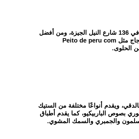
هو مطعم برازيلي الأصل، يتميز بموقعه الرائع حيث يقع داخل فندق Four seasons وسط النيل في 136 شارع النيل الجيزة، ومن أفضل
أطباقه Beef Ancho، وطبق Contra file وطبق الـ Carre de Cordeiro، كذلك يقدم وجبات الدجاج مثل Peito de peru com
ة المتخصصة في عمل الـ Steak في ميدان فيني بالدقي، ويقدم أنواعًا مختلفة من الستيك
ري بصوص الباربيكيو، كما يقدم أطباق
كالسلمون والجمبري والسمك المشوي.