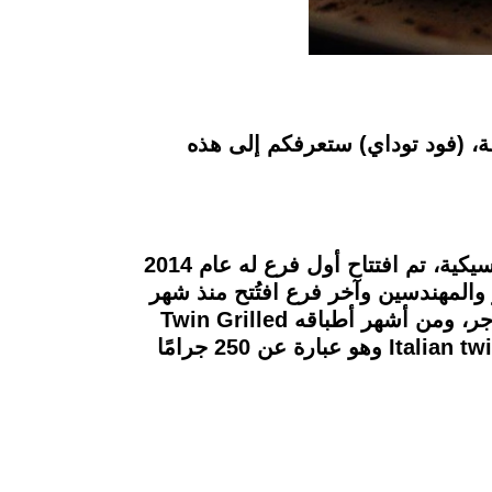
 في القاهرة متخصصة في عمل الـ Steak بمذاقات مختلفة، (فود توداي) ستعرفكم إلى هذه
Sizzler من أفخم المطاعم، ليس لأن طعامه لذيذ فقط ولكنه أيضًا يتميز بالديكورات الأنيقة الكلاسيكية، تم افتتاح أول فرع له عام 2014
المهندسين وآخر فرع افتُتح منذ شهر
تقريبًا في مول العرب، فهو يقدم أطباقًا عديدة من اللحوم والدواجن والأسماك والمكرونات والبرجر، ومن أشهر أطباقه Twin Grilled
cordon bleu beef، وهو ستيك محشو بالتركي المدخن والجبن المدخن، وطبق Italian twin grilled steak وهو عبارة عن 250 جرامًا