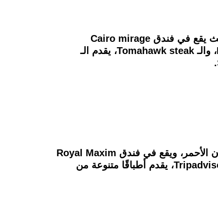
يتميز مطعم Jw steak بطعامه الشهي وديكوراته الدافئة البسيطة، فهو مطعم أمريكي الأصل حيث يقع في فندق Cairo mirage
city الموجود بالقاهرة الجديدة، من أشهر أطباقه الـ Rib Eye Steak، والـ Fillet mignon steak، والـ Tomahawk steak، يقدم الـ
إذا كنت تخطط لعشاء رومانسي فإن مطعم Romanov سيُبهرُك، فأغلب ديكوراته كلاسيكية باللون الأحمر، ويقع في فندق Royal Maxim
palace Kempinski بالتجمع الأول، كما أنه من ضمن المطاعم التي أخذت تقييم 5 على موقع Tripadvisor، يقدم أطباقًا متنوعة من