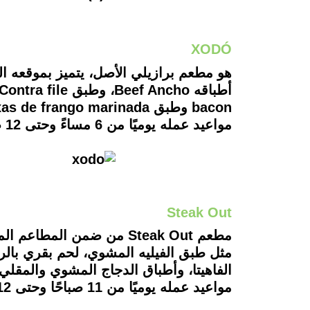
XODÓ
bacon وطبق Coxas de frango marinada، كذلك يقدم السلمون المشوي، وخيارات متنوعة من الحلوى.
مواعيد عمله يوميًا من 6 مساءً وحتى 12 صباحًا.
Steak Out
مثل طبق الفيليه المشوي، لحم بقري بالر
الفاهيتا، وأطباق الدجاج المشوي والمقل
مواعيد عمله يوميًا من 11 صباحًا وحتى 12 صباحًا.