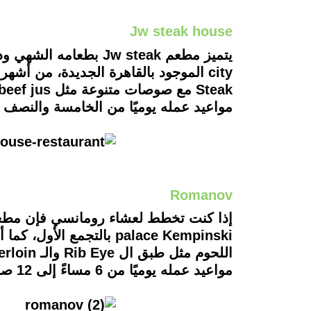
Jw steak house
Steak مع صوصات متنوعة مثل beef jus وgreen peppercorn وblue cheese وSteak butter.
مواعيد عمله يوميًا من الخامسة والنصف مس
Romanov
اللحوم مثل طبق ال Rib Eye والـ Tenderloin والـ ـVeal short cuts وهو لحم أسترالي.
مواعيد عمله يوميًا من 6 مساءً إلى 12 صباحًا.