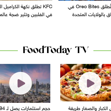
KF تطلق نكهة الكراميل المملح
دعوات للتحقيق في أسباب ت
لبين وتثير ضجة عالمية
سحب بعض ألبان الأطفال 
الأسواق.. وتساؤلات حول ت
دانون
FoodToday TV
حجم استثمارات يصل لـ 94
"أمن القاهرة" يضبط مالك