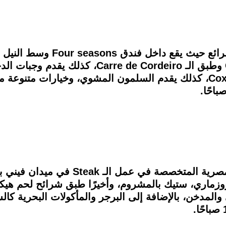
مطعم Steak Out من ضمن المطاعم المصري
وزماري، ستيك بالمشروم، وأخيرًا طبق شرائح لحم هيكو
ي والمدخن، بالإضافة إلى البرجر والمأكولات البحرية 