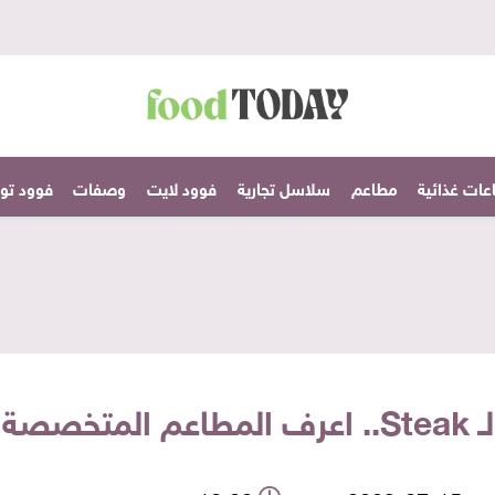
عات غذائية
مطاعم
سلاسل تجارية
فوود لايت
وصفات
فوود تودا
 في عمله