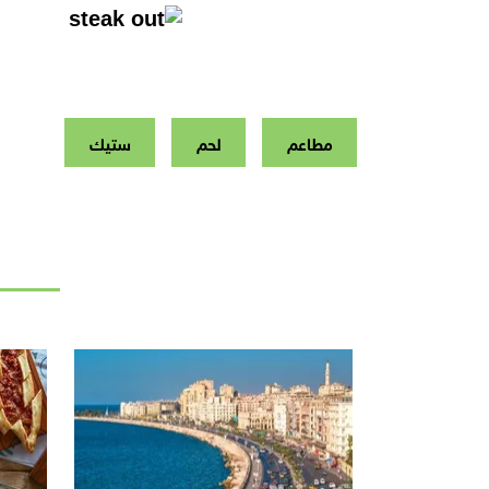
مطاعم
لحم
ستيك