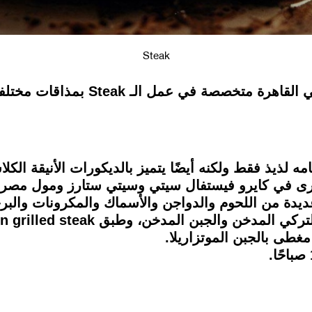
Steak
في الآونة الأخيرة، افتُتحت عدة مطاعم
خرى في كايرو فيستفال سيتي وسيتي ستارز ومول مصر و
طى بالجبن الموتزاريلا.