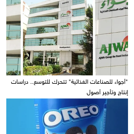
"أجواء للصناعات الغذائية" تتحرك للتوسع.. دراسات
إنتاج وتأجير أصول