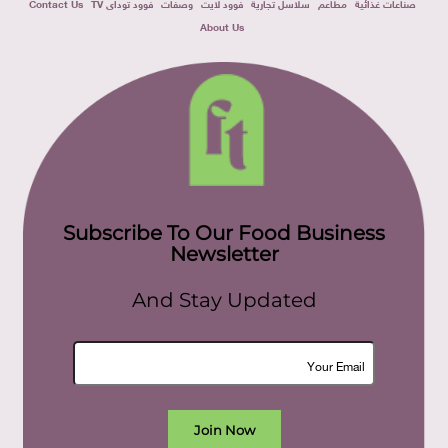
صناعات غذائية
مطاعم
سلاسل تجارية
فوود لايت
وصفات
فوود توداى TV
Contact Us
About Us
Subscribe To Our Food Business
Newsletter
And Stay Updated
Join Now