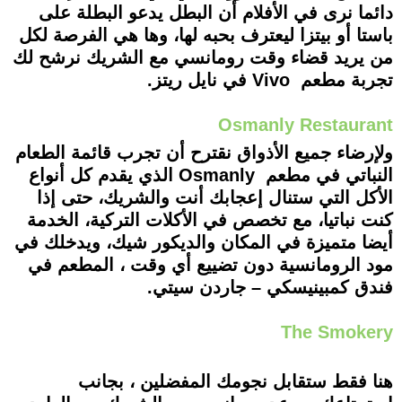
دائما نرى في الأفلام أن البطل يدعو البطلة على
باستا أو بيتزا ليعترف بحبه لها، وها هي الفرصة لكل
من يريد قضاء وقت رومانسي مع الشريك نرشح لك
تجربة مطعم Vivo في نايل ريتز.
Osmanly Restaurant
ولإرضاء جميع الأذواق نقترح أن تجرب قائمة الطعام
النباتي في مطعم Osmanly الذي يقدم كل أنواع
الأكل التي ستنال إعجابك أنت والشريك، حتى إذا
كنت نباتيا، مع تخصص في الأكلات التركية، الخدمة
أيضا متميزة في المكان والديكور شيك، ويدخلك في
مود الرومانسية دون تضييع أي وقت ، المطعم في
فندق كمبينيسكي – جاردن سيتي.
The Smokery
هنا فقط ستقابل نجومك المفضلين ، بجانب