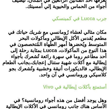
يعزفها أحد الفنانين الرائعين في المكان، ليضيف
أجواء من الحماس والحيوية إلي أمسيتك.
جرب Lucca في كمبنسكي
مكان مثالي لعشاء رُومانسي مع شريك حياتك في
مطعم يُقدس الأكل الإيطالي ومأكولات البحر
المتوسط ويُحضرها أمهر الطُهاة المُتخصصون في
هذا النوع من المأكولات، Lucca بمثابة رحلة إلى
أحد مطاعم روما في سهرة رائعة تُشعرك بأجواء
إيطالية مع أكلات شهية ستنال إعجابك،بجانب الطعام
الإيطالي، فالديكورات أنيقة وخشبية وتُشعرك بجو
كلاسيكي ورومانسي في آن واحد.
أستمتع بأكلات إيطالية في Vivo
وهل يوجد أفضل من هذه أجواء رومانسية؟ في
الأساس هناك جانب رومانسي في الأكلات الإيطالية