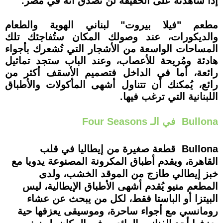
إذا شاهدته على الحقيقة لن تُصدق أنه في مصر.
مطعم "فيلا بيروت" لبناني الهوية والطعام
والديكورات، عند وصولك المكان ستُفاجئك تلك
المساحات الواسعة من الأشجار التي تُشعرك بأجواء
هادئة ومُريحة للأعصاب، وعند الباب ستجد تماثيل
رائعة، أما في الداخل فتصميم الأسقف أكثر من
رائع، يُمكنك أن تتناول أشهى المأكولات والأطباق
اللبنانية التي ترغب فيها.
Bullona في الـ Four Seasons
Bullona قطعة صغيرة من إيطاليا في قلب
القاهرة، ويقدم أطباق المكرونة المصنوعة يدويا مع
خبز إيطالي طازج من الموقد الخشب، ولدى
المطعم منيو يُقدم أشهى الأطباق الإيطالية، ليس
البيتزا أو الباستا فقط، لكل من يبحث عن عشاء
رومانسي مع أجواء ساحرة، وموسيقى يعزفها حية