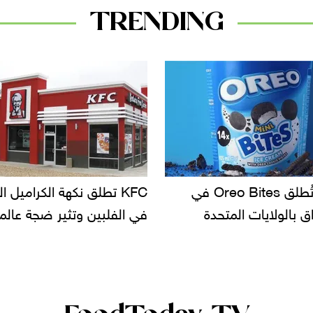
TRENDING
KF تطلق نكهة الكراميل المملح
دعوات للتحقيق في أسباب ت
لبين وتثير ضجة عالمية
سحب بعض ألبان الأطفال 
الأسواق.. وتساؤلات حول ت
دانون