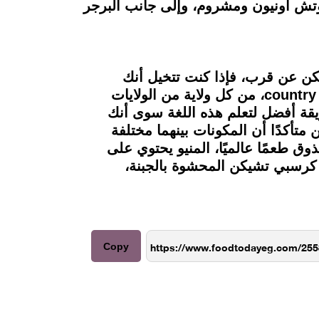
وتش أونيون ومشروم، وإلى جانب البرجر
ميزة ولكن عن قرب، فإذا كنت تتخيل أنك
تذوقت أغلب الأكلات الأمريكية فأنت مخطئ فمازال هناك المزيد لاكتشافه في منيو مطعم country hills، من كل ولاية من الولايات
ريقة أفضل لتعلم هذه اللغة سوى أنك
ا تفضل وكن متأكدًا أن المكونات بينهما مختلفة
ق طعمًا عالميًا، المنيو يحتوي على
اللذيذة مثل كرسبي تشيكن المحشوة بالجبنة،
Copy