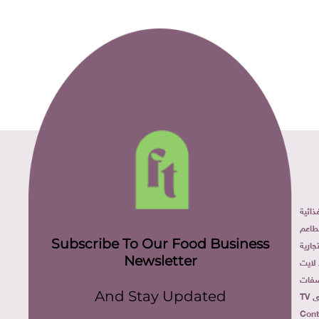
ائية
طاعم
Subscribe To Our Food Business
ارية
Newsletter
لايت
فات
TV
And Stay Updated
Cont