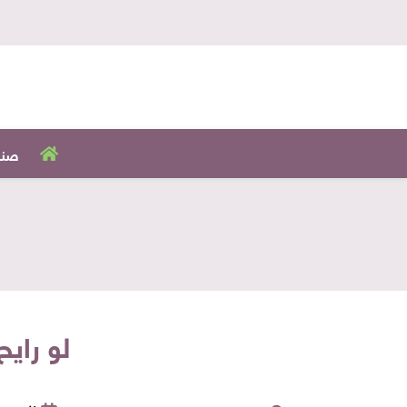
صنا
لو رايح 6 أكتوبر هنقولك تاكل منين في مول