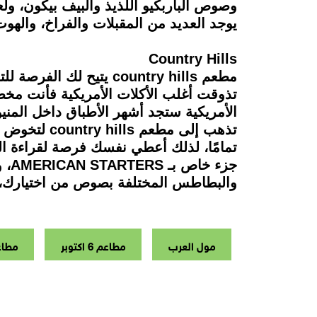
وصوص الباربكيو اللذيذ والبيف بيكون، 
يوجد العديد من المقبلات والفراخ، والهو
Country Hills
مطعم country hills يت
الأمريكية ستجد أشهر الأطباق داخل المني
تذهب إلى مط
تمامًا، لذلك أعطي نفسك فرصة لقراءة المك
جزء
والبطاطس المختلفة بصوص من اختيارك، 
مول العرب
مطاعم 6 اكتوبر
مطاع