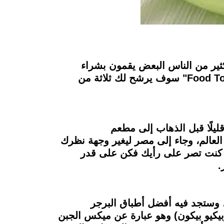
كثير من الناس البعض يقمون بشراء
منتجات والتسوق والبعض الأخر يذهب لكي يتناول وجبات مختلفة من المطاعم لذلك فريق "Food Today" سوف يرشح لك ثلاثة من
يلًا قبل الذهاب إلى مطعم
من دول العالم، وجاء إلى مصر ليغير وجهة نظرك
ن كنت تصر على رأيك فكن على قدر
 العرب" بالتحديد، وستجد فيه أفضل أطباق البرجر
ربيكيو بيكون) وهو عبارة عن ميكس الجبن