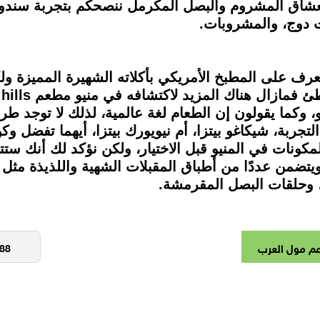
ولعشاق المشروم والبصل المكرمل ننصحكم بتجربة سند
ت دوج، والمشروبات.
يح لك الفرصة للتعرف على المطبخ الأمريكي بأكلاته الشهيرة الم
و، وكما يقولون إن الطعام لغة عالمية، لذلك لا توجد ط
عم country hills لتخوض التجربة، شيكاغو بيتزا، أم نيويورك بيتزا، أيهم
ونات في المنيو قبل الاختيار، ولكن نؤكد لك أنك ستتذو
 خاص بـ AMERICAN STARTERS، ويتضمن عددًا من أطباق المقبلات الشهية و
وحلقات البصل المقرمشة.
م مول العرب