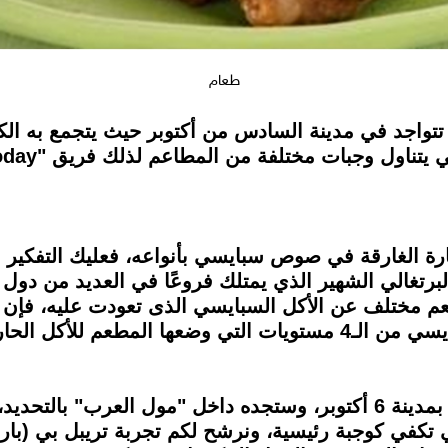
طعام
تتواجد في مدينة السادس من أكتوبر حيث يتجمع به ال
رة الغارقة في صوص سبايسي بأنواعه، فعليك التفكير قل
، وهو الفرانشيز البرتغالي الشهير الذي يمتلك فروعًا في العديد 
طعم مختلف عن الأكل السبايسي الذى تعودت عليه، فإ
مطعم شوكس برجر، من أفضل المطاعم بمدينة 6 أكتوبر، وستجده داخل "مول
لتي تكفي كوجبة رئيسية، ونرشح لكم تجربة تريبل بي (با