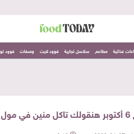
عات غذائية
مطاعم
سلاسل تجارية
فوود لايت
وصفات
فوود تودا
 العرب