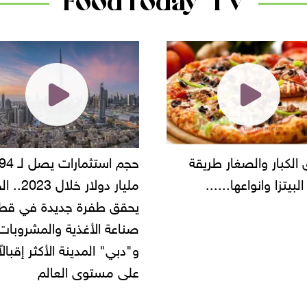
FoodToday TV
حجم استثمارات يصل لـ 94
"أمن القاهرة" يضبط مالك
مليار دولار خلال 2023.. الخليج
شركة مطاعم استولى على
 طفرة جديدة في قطاع
أموال المواطنين بزعم توظ
 الأغذية والمشروبات..
" المدينة الأكثر إقبالاً
مستوى العالم