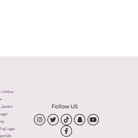
صناعات غذ
م
سلاسل تج
Follow US
فوود 
وص
فوود توداى 
act Us