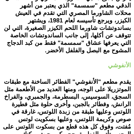
الدقي مطعم "سمسمة" الذي يعتبر من أشهر
محلات الشاورما المصري التي تقدم في العيش
الكيزر، ويرجع تأسيسه لعام 1981، ويشتهر
بساندوتشات شاورما اللحم الكيزر الصغيرة، التي لن
تتوقف عن أكلها، إلى جانب الساندوتشات الخاصة
التي يعرفها عشاق "سمسمة" فقط من كبد الدجاج
المشوح مع البصل والفلفل الأخضر.
الأنفوشي
يقدم مطعم "الأنفوشي" الفطائر الساخنة مع طبقات
الموتزريلا على الوجه، ومنها العديد من الأطعمة مثل
السجق، السوسيس، البسطرمة، والجمبري، والفراخ
الرانش، وفطائر بالجبن، وأخرى حلوة مثل فطيرة
اللوتس وعليها طبقة من زبدة اللوتس، غارقة في
صوص وكريمة اللوتس، وعليها بسكويت لوتس
مُفتت، وفوق كل هذه قطع من بسكوت اللوتس على