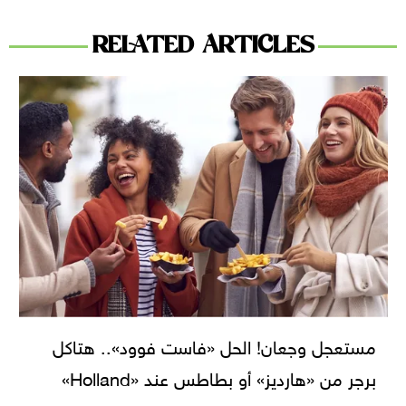
RELATED ARTICLES
مستعجل وجعان! الحل «فاست فوود».. هتاكل
برجر من «هارديز» أو بطاطس عند «Holland»