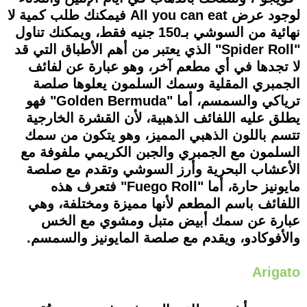
لوجود عرض All you can eat فيمكنك طلب كمية لا
نهائية من السوشي بـ150 جنيه فقط، ويمكنك تناول
"Spider Roll" الذي يعتبر من أهم الأطباق التي قد
لا تجدها في أي مطعم آخر، وهو عبارة عن لفائف
الجمبري المقلية وسمك السلمون يعلوها صلصة
ترياكي والسمسم، أما "Golden Bermuda" فهو
يطلق عليه اللفائف الذهبية، لأن القشرة الخارجية
تتسم باللون الذهبي المميز، وهو يتكون من سمك
السلمون مع الجمبري والجبن الكريمي ملفوفة مع
الأعشاب البحرية وأرز السوشي وتقدم مع صلصة
مايونيز حارة، أما "Fuego Roll" فتعرف هذه
اللفائف باسم المطعم لأنها مميزة ومختلفة، وهي
عبارة عن سمك أبيض متبل ومشوي مع الخس
والأفوكادو، ويقدم مع صلصة المايونيز والسمسم.
Arigato