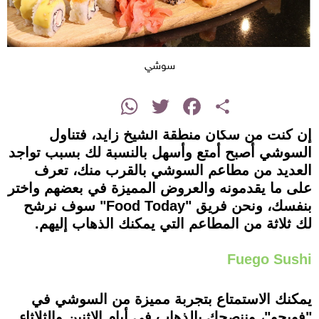
سوشي
instagram
WhatsApp
Twitter
Facebook
Share
إن كنت من سكان منطقة الشيخ زايد، فتناول
السوشي أصبح أمتع وأسهل بالنسبة لك بسبب تواجد
العديد من مطاعم السوشي بالقرب منك، تعرف
على ما يقدمونه والعروض المميزة في بعضهم واختر
بنفسك، ونحن فريق "Food Today" سوف نرشح
لك ثلاثة من المطاعم التي يمكنك الذهاب إليهم.
Fuego Sushi
يمكنك الاستمتاع بتجربة مميزة من السوشي في
"فويجو"، وننصحك بالذهاب في أيام الإثنين والثلاثاء