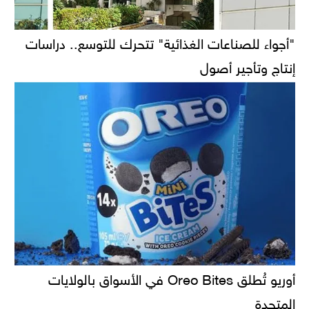
"أجواء للصناعات الغذائية" تتحرك للتوسع.. دراسات
إنتاج وتأجير أصول
أوريو تُطلق Oreo Bites في الأسواق بالولايات
المتحدة