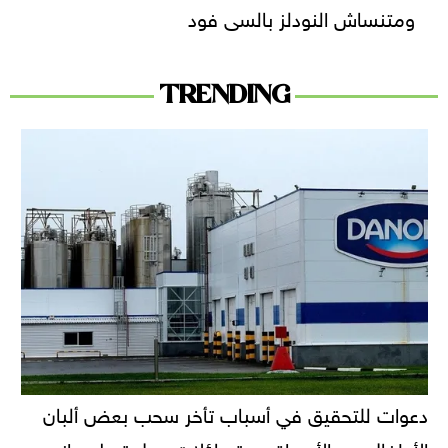
ومتنساش النودلز بالسى فود
TRENDING
دعوات للتحقيق في أسباب تأخر سحب بعض ألبان
الأطفال من الأسواق.. وتساؤلات حول تحرك دانون