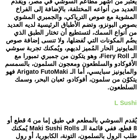
يعتبر من أشهر مطاعم السوشي في مصر، ويُقدم
العديد من أنواعه المختلفة، بالإضافة إلى الفراخ
المشوية مع صوص الترياكي، والجمبري المشوي
بصوص البونزو، وتضم الأطباق الرئيسية لديه العديد
من أنواع السمك، لتستطيع أن تختار الطبق الذي
يضُم المكونات التي تُفضلها، ولا تنسى إضافة صوص
المايونيز الحار المُميز لديهم، ويُمكنك تجربة سوشي
الـ Fiery Roll، وهو يتكون من جمبري تمبورا مع
الأفوكادو والسلطعون ومعجون السلمون، بالسمسم
والمايونيز سبايسي، أما الـ Arigato FutoMaki فهو
يتكوّن من سلمون، أفوكادو، ثعبان البحر، وسمك
السلطعون.
L Sushi
يُقدم السوشي بالمطعم في طبق إما من 4 قطع أو
8 قطع، ففي قائمة الـ Maki Sushi Rolls يُمكنك
طلب الرول بالسلمون، التونة، الكابوريا، أو رول