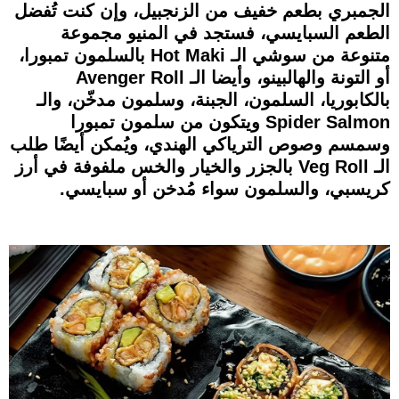
الجمبري بطعم خفيف من الزنجبيل، وإن كنت تُفضل
الطعم السبايسي، فستجد في المنيو مجموعة
متنوعة من سوشي الـ Hot Maki بالسلمون تمبورا،
أو التونة والهالبينو، وأيضا الـ Avenger Roll
بالكابوريا، السلمون، الجبنة، وسلمون مدخّن، والـ
Spider Salmon ويتكون من سلمون تمبورا
وسمسم وصوص الترياكي الهندي، ويُمكن أيضًا طلب
الـ Veg Roll بالجزر والخيار والخس ملفوفة في أرز
كريسبي، والسلمون سواء مُدخن أو سبايسي.