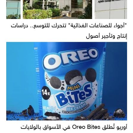
"أجواء للصناعات الغذائية" تتحرك للتوسع.. دراسات
إنتاج وتأجير أصول
أوريو تُطلق Oreo Bites في الأسواق بالولايات