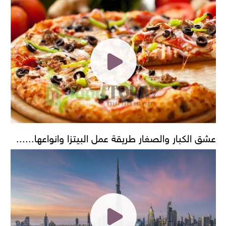
عشق الكبار والصغار طريقة عمل البيتزا وانواعها......