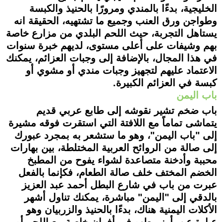
الخليجية، بدءًا بالمندي ومرورًا بالحنيذ والكبسة
وطواجن ورق العنب وجميع ما تشتهيه، الحقيقة انه
يستاهل التجربة، حيث اللحم البلدي من مزارع خاصة
بهم وشيفات على أعلى مستوى، لديهم خبرة سنوات
في هذا المجال، بالإضافة إلى وجبات العزائم، يمكنك
الاعتماد عليهم لتجهيز وجبات مندي أو مشوي أو
كبسة في العزائم الكبيرة.
باب اليمن
باب ضخم تشير نقوشه إلى طابع عربي قديم
يتماشى تماماً مع اللافتة التي استقرت فوقه مشيرة
إلى "باب اليمن"، وهو ما ستشعر به بمجرد عبورك
إلى صالة من الروائح العربية المختلطة، بين بهارات
محببة وأدخنة متصاعدة لشواء يفوح من المطبخ
الخضم المختف خلف صالة الطعام، فكإنما بالفعل
عبرت من باب في شارع البطل أحمد عبد العزيز
بالدقي إلى "اليمن" مباشرة، يمكنك تناول أشهر
الأكلات اليمنية هناك، بدءًا بالحنيذ والزربيان وهو
عبارة عن أرز مطهو في أفران خاصة مع اللحم أو