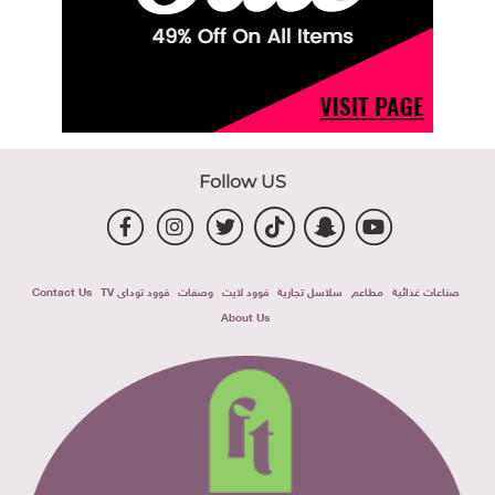
Follow US
صناعات غذائية
مطاعم
سلاسل تجارية
فوود لايت
وصفات
فوود توداى TV
Contact Us
About Us