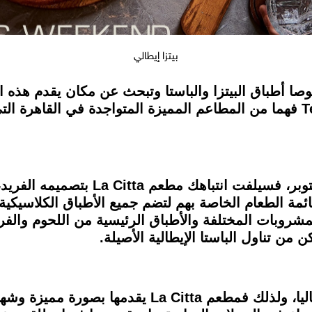
بيتزا إيطالي
ا أطباق البيتزا والباستا وتبحث عن مكان يقدم هذه الأك
فيمكنك الذهاب إلى La Città وTempo 18 فهما من المطاعم المميزة المتواجدة ف
إذا مررت بمول مصر في السادس من أكتوب
ة الطعام الخاصة بهم لتضم جميع الأطباق الكلاسيكية جنب
 والمشروبات المختلفة والأطباق الرئيسية من اللحوم والفر
 من تناول الباستا الإيطالية الأصيلة.
تعد الباستا من أهم الأكلات التي تميز إيطاليا، ولذلك ف