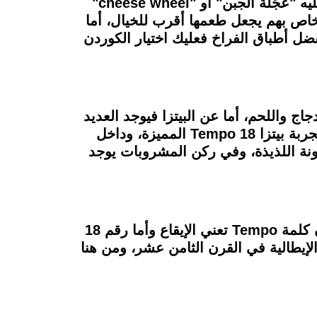
الأخرى، فهم لا يلجأون للجبن العادية التي تباع في المحلات التجارية، بل يقدمونها فيما يطلقون عليه "عَجَلة الجبن" أو "cheese wheel"
 خاص بهم يجعل طعمها أقرب للخيال، أما
 أطباق الفراخ فعليك اختيار الكوردن
اج واللحم، أما عن البيتزا فيوجد العديد
من الأصناف المتنوعة، ومنها بيتزا الباربيكيو، بيتزا خضروات، وبيتزا سوبر سوبريم، وبالطبع يجب تجربة بيتزا Tempo 18 المميزة، وداخل
رونة اللذيذة، وفي ركن المشروبات يوجد
لوجو مطعم 18 Tempo له قصة مختلفة وجميلة، وهي تهم كل شخص يعشق الموسيقي، حيث إن كلمة Tempo تعني الإيقاع وأما رقم 18
لإيطالية في القرن الثامن عشر، ومن هنا