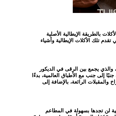
لات بالطريقة الإيطالية الأصلية
ي القاهرة التي تقدم تلك الأكلات الإيطالية وأشياء
ر، فسيلفت انتباهك مطعم La Citta بتصميمه الفريد، والذي يجمع بين الرقى في الديكور
ًا إلى جنب مع الأطباق العالمية، بدءًا
اخ والمقبلات الرائعة، بالإضافة إلى
مطعم La Citta يقدمها بصورة مميزة وشهية لن تجدها بسهولة في المطاعم