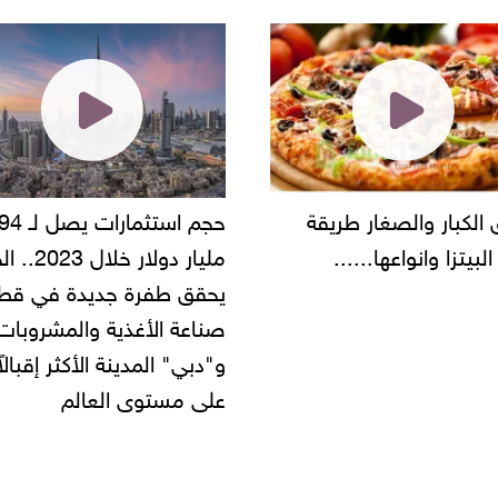
حجم استثمارات يصل لـ 94
"أمن القاهرة" يضبط مالك
مليار دولار خلال 2023.. الخليج
شركة مطاعم استولى على
 طفرة جديدة في قطاع
أموال المواطنين بزعم توظ
 الأغذية والمشروبات..
" المدينة الأكثر إقبالاً
مستوى العالم