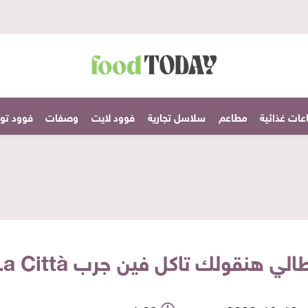
عات غذائية
مطاعم
سلاسل تجارية
فوود لايت
وصفات
فوود تودا
ولك تاكل فين جرب La Città أو Tempo 18