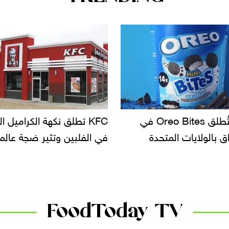
KF تطلق نكهة الكراميل المملح
دعوات للتحقيق في أسباب ت
لبين وتثير ضجة عالمية
سحب بعض ألبان الأطفال 
الأسواق.. وتساؤلات حول ت
دانون
FoodToday TV