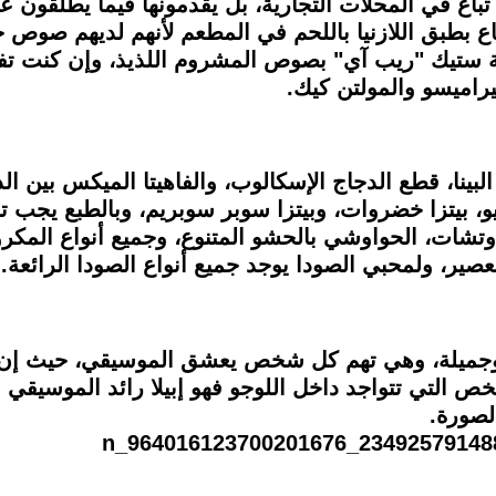
تاع بطبق اللازنيا باللحم في المطعم لأنهم لديهم صوص
ستيك "ريب آي" بصوص المشروم اللذيذ، وإن كنت تفضل
يراميسو والمولتن كيك.
بينا، قطع الدجاج الإسكالوب، والفاهيتا الميكس بين الدج
ندوتشات، الحواوشي بالحشو المتنوع، وجميع أنواع المك
عصير، ولمحبي الصودا يوجد جميع أنواع الصودا الرائعة.
 التي تتواجد داخل اللوجو فهو إبيلا رائد الموسيقي ا