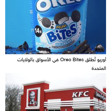
أوريو تُطلق Oreo Bites في الأسواق بالولايات
المتحدة