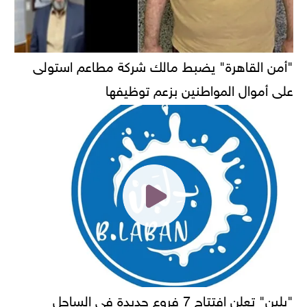
"أمن القاهرة" يضبط مالك شركة مطاعم استولى
على أموال المواطنين بزعم توظيفها
"بلبن" تعلن افتتاح 7 فروع جديدة في الساحل