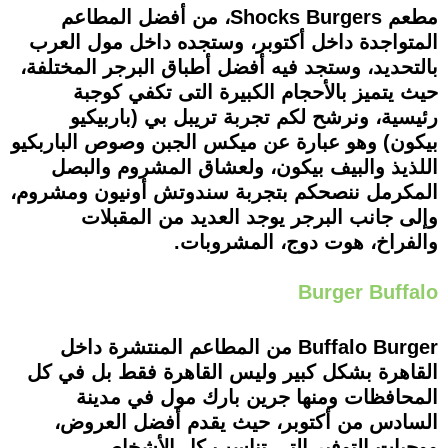
مطعم Shocks Burgers، من أفضل المطاعم
المتواجدة داخل أكتوبر، وستجده داخل مول العرب
بالتحديد، وستجد فيه أفضل أطباق البرجر المختلفة،
حيث يتميز بالأحجام الكبيرة التى تكفي كوجبة
رئيسية، ونرشح لكم تجربة تريبل بي (باربيكيو
بيكون) وهو عبارة عن ميكس الجبن وصوص الباربكيو
اللذيذ والبيف بيكون، ولعشاق المشروم والبصل
المكرمل ننصحكم بتجربة سندوتش أونيون ومشروم،
وإلى جانب البرجر يوجد العديد من المقبلات
والفراخ، هوت دوج، المشروبات.
Burger Buffalo
Buffalo Burger من المطاعم المنتشرة داخل
القاهرة بشكل كبير وليس القاهرة فقط بل في كل
المحافظات ومنها جرين بارك مول في مدينة
السادس من أكتوبر، حيث يقدم أفضل العروض،
ووجبات التوفير التي تناسب كل الأشخاص،