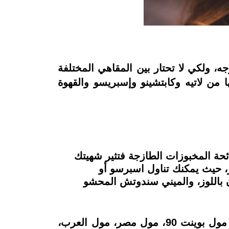
 ولكي لا تحتار بين المقاهي المختلفة
كل أنواعها من لاتيه وكابتشينو وإسبريسو والقهوة
يه رائحة المخبوزات الطازجة فتثير شهيتك
ر، حيث يمكنك تناول اسبرسو أو
 باللوز، والميني سندوتش المحشو
تجد فروع Paul في العديد من المناطق منها الشيخ زايد، داندي مول، المهندسين، ارابيلا بلازا، مول بوينت 90، مول مصر، مول العرب،