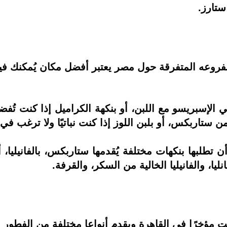
ستارز.
ن كنت من مُحبي اللاتيه، فـ Starbucksبفروعه المتفرقة حول مصر يعتبر أفضل مك
ب الـ Iced Coffee، يُمكنك أن تطلبها بنكهات مختلفة يُقدمها ستاربكس،
نليا، والفانيليا الخالية من السكر، والقرفة.
ت مؤخرًا في القاهرة ويقدم أنواعا مختلفة من الفطور 