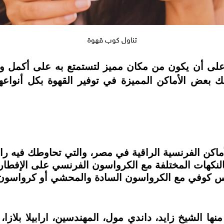
تناول كوب قهوة
على أن يكون من مكان مميز لتستمتع به على أكمل وجه،
يق "Food Today" يُقدم لك بعض الأماكن المميزة في توفير القهوة ب
د من أعرق الأماكن الفرنسية الراقية في مصر، والتي تحاوطك ف
 بالنكهات المختلفة مع الكرواسون الفرنسي على الإفطا
 آيس كوفي مع الكرواسون السادة والمحشي أو كرواسون