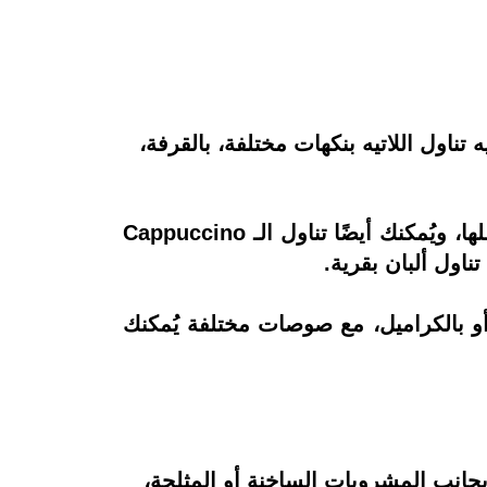
ان يُمكنك فيه تناول اللاتيه بنكهات مختلفة، بالقرفة،
ويُقدم ستاربكس أيضًا مكياتو كوفي لمُحبي الإسبريسو مع اللبن، أو بنكهة الكراميل إذا كنت تُفضلها، ويُمكنك أيضًا تناول الـ Cappuccino
 بالفانيليا، أو بالكراميل، مع صوصات مختلفة يُمكنك
بجانب المشروبات الساخنة أو المثلجة،