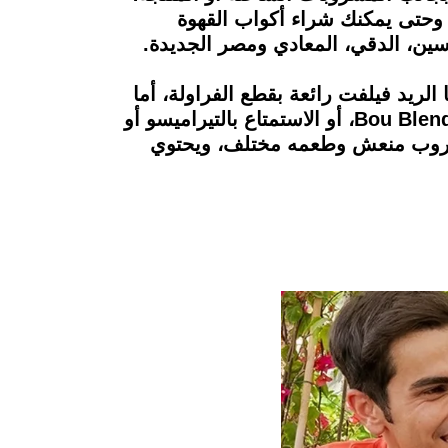
 وحتى يمكنك شراء أكواب القهوة
سين، الدقي، المعادي ومصر الجديدة.
لي الفطار الحلو، وأيضًا الريد فيلفت رائعة بقطع الفراولة، أما
عن المشروبات، فيمكنك تناول مجموعة من المشروبات المُثلجة المميزة، منها الـ Bou Blended Cupcake، أو الاستمتاع بالتيراميسو أو
مشروب منعش وطعمه مختلف، ويحتوي