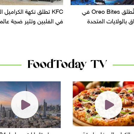
KF تطلق نكهة الكراميل المملح
دعوات للتحقيق في أسباب ت
لبين وتثير ضجة عالمية
سحب بعض ألبان الأطفال 
الأسواق.. وتساؤلات حول ت
دانون
FoodToday TV
حجم استثمارات يصل لـ 94
"أمن القاهرة" يضبط مالك