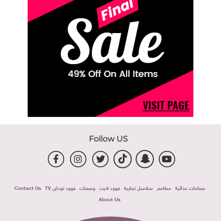
Follow US
صناعات غذائية
مطاعم
سلاسل تجارية
فوود لايت
وصفات
فوود توداى TV
Contact Us
About Us