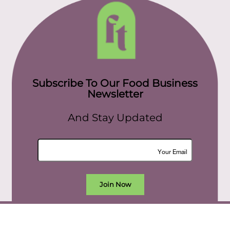
Subscribe To Our Food Business
Newsletter
And Stay Updated
Join Now
All rights reserved. food today eg © 2022