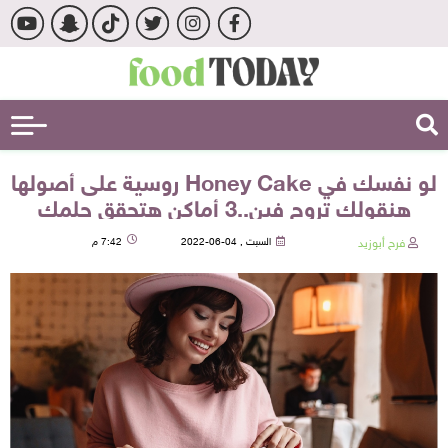
لو نفسك في Honey Cake روسية على أصولها
هنقولك تروح فين..3 أماكن هتحقق حلمك
فرح أبوزيد
السبت , 04-06-2022
7:42 م