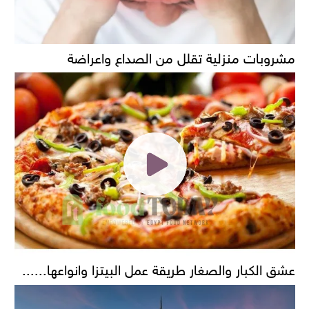
مشروبات منزلية تقلل من الصداع واعراضة
عشق الكبار والصغار طريقة عمل البيتزا وانواعها......