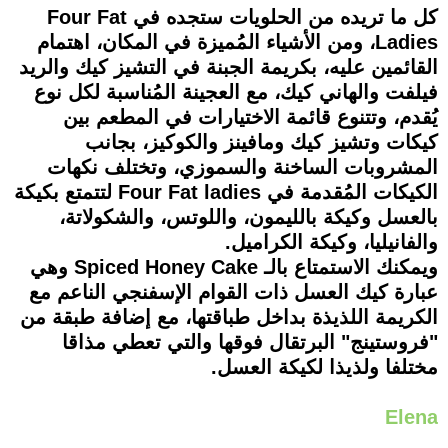
كل ما تريده من الحلويات ستجده في Four Fat
Ladies، ومن الأشياء المُميزة في المكان، اهتمام
القائمين عليه، بكريمة الجبنة في التشيز كيك والريد
فيلفت والهاني كيك، مع العجينة المُناسبة لكل نوع
يُقدم، وتتنوع قائمة الاختيارات في المطعم بين
كيكات وتشيز كيك ومافينز والكوكيز، بجانب
المشروبات الساخنة والسموزي، وتختلف نكهات
الكيكات المُقدمة في Four Fat ladies لتتمتع بكيكة
بالعسل وكيكة بالليمون، واللوتس، والشكولاتة،
والفانيليا، وكيكة الكراميل.
ويمكنك الاستمتاع بالـ Spiced Honey Cake وهي
عبارة كيك العسل ذات القوام الإسفنجي الناعم مع
الكريمة اللذيذة بداخل طباقتها، مع إضافة طبقة من
"فروستينج" البرتقال فوقها والتي تعطي مذاقا
مختلفا ولذيذا لكيكة العسل.
Elena