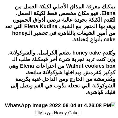
يمكنك معرفة المذاق الأصلي لكيكة العسل من
Elena، فهو مكان مخصص فقط لكيكة العسل،
لتُقدم الكيكة بجودة عالية ترضي أذواق الجمهور،
ويقدمها المتجر مع الشيف Elena Kudina التي تعد
من أمهر الشيفات بالقاهرة في تحضير الـhoney
cake بأنواع مُختلفة.
وتُقدم honey cake بطعم الكراميل، والشوكولاتة،
وإن كنت تريد تجربة شيء أخر فيمكنك طلب الـ
Walnut cookies box من اختراعات Elena وهي
كوكيز مُقرمش وبداخلها شوكولاتة سائحة،
ومُقرمشة من الخارج ومن الداخل غنية بكريمة
الشوكولاتة التي تجعله يذُوب في الفم ويصل إلى
قلبك مُباشرة.
الـHoney Cake من Lily's