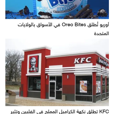
أوريو تُطلق Oreo Bites في الأسواق بالولايات
المتحدة
KFC تطلق نكهة الكراميل المملح في الفلبين وتثير