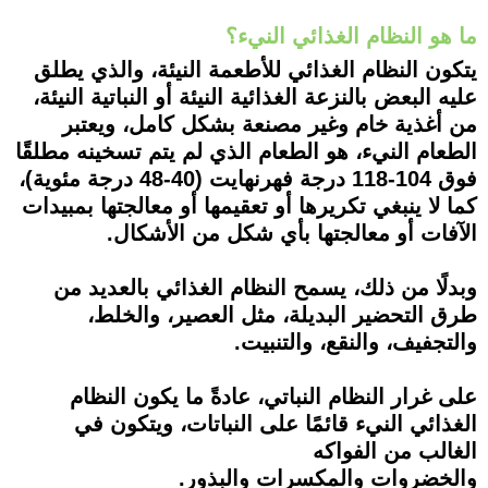
ما هو النظام الغذائي النيء؟
يتكون النظام الغذائي للأطعمة النيئة، والذي يطلق
عليه البعض بالنزعة الغذائية النيئة أو النباتية النيئة،
من أغذية خام وغير مصنعة بشكل كامل، ويعتبر
الطعام النيء، هو الطعام الذي لم يتم تسخينه مطلقًا
فوق 104-118 درجة فهرنهايت (40-48 درجة مئوية)،
كما لا ينبغي تكريرها أو تعقيمها أو معالجتها بمبيدات
الآفات أو معالجتها بأي شكل من الأشكال.
وبدلًا من ذلك، يسمح النظام الغذائي بالعديد من
طرق التحضير البديلة، مثل العصير، والخلط،
والتجفيف، والنقع، والتنبيت.
على غرار النظام النباتي، عادةً ما يكون النظام
الغذائي النيء قائمًا على النباتات، ويتكون في
الغالب من الفواكه
والخضروات والمكسرات والبذور.