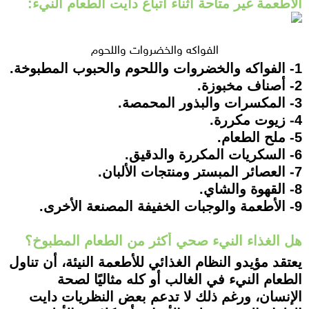
الأطعمة غير متاحة أثناء اتباع دايت الطعام النيء:
الفواكه والخضروات واللحوم
1- الفواكه والخضروات واللحوم والحبوب المطبوخة.
2- أصناف مخبوزة.
3- المكسرات والبذور المحمصة.
4- زيوت مكررة.
5- ملح الطعام.
6- السكريات المكررة والدقيق.
7- العصائر المبستر ومنتجات الألبان.
8- القهوة والشاي.
9- الأطعمة والوجبات الخفيفة المصنعة الأخرى.
هل الغذاء النيء صحي أكثر من الطعام المطبوخ؟
يعتقد مؤيدو النظام الغذائي للأطعمة النيئة، أن تناول
الطعام النيء في الغالب أو كله مثاليًا لصحة
الإنسان، ورغم ذلك لا تدعم بعض النظريات دايت