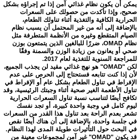
يمكن أن يكون نظام غذائي آمن إذا تم إجراؤه بشكل
صحيح، وإذا تأكدت من حصولك على السعرات
الحرارية الكافية والتغذية أثناء تناولك الطعام،
بالإضافة إلى أنه من غير المحتمل أن يسبب نظام
الصيام المتقطع وغيره من الأنظمة المتطرفة مثل
نظام OMAD، ضررًا للبالغين الذين يتمتعون بوزن
صحي أو يعانون من زيادة الوزن والسمنة وفقًا
للمراجعة السنوية للتغذية لعام 2017.
لكن "OMAD" هو نهج غذائي مقيد لن يجذب الجميع،
لأن إذا كنت تتابعه فستحتاج إلى الحرص على عدم
الإفراط في تناول الطعام بشكل عام أو الإفراط في
تناول الأطعمة الغير صحية أثناء وجبتك الرئيسية، وقد
تكافح أيضًا لتناسب نسبة تناول السعرات الحرارية
ليوم كامل في وجبة واحدة كبيرة، أو تجد نفسك
تشعر بعدم الراحة بعد تناول هذا القدر من السعرات
في جلسة واحدة، بالإضافة إلى أن هناك أيضًا نقص
في البحث حول التأثيرات طويلة المدى لهذا النظام.
قد يكون "OMAD" غير آمن لمجموعات معينة من