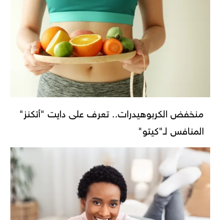
منخفض الكربوهيدرات.. تعرف على دايت "أتكنز"
المنافس لـ"كيتو"