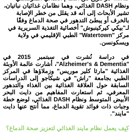
ونظام DASH الغذائي، وهما نظامان غذائيان نباتيان،
تشير الأبحاث إلى أنه قد يقلل من خطر الإصابة
بالخرف أو يبطئ التدهور في صحة الدماغ وفقًا
لـ"بيكي كيركينبوش" أخصائية التغذية السريرية في
مركز "Watertown" الطبي الإقليمي في ولاية
ويسكونسن.
في دراسة نُشرت في سبتمبر 2015 في
"Alzheimer's & Dementia"، أشارت عالمة الأوبئة
الغذائية "مارثا كلير موريس" وزملاؤها في المركز
الطبي بجامعة "راش" في شيكاجو إلى الدراسات
السابقة حول العلاقة الغذائية بين الغذاء والتدهور
المعرفي، ثم استعارت المفاهيم من دايت البحر
الأبيض المتوسط ونظام DASH الغذائي، لوضع خطة
وجبات ذات فوائد تقوية الدماغ، مما أنتج عنها دايت
"مايند".
كيف يعمل نظام مايند الغذائي لتعزيز صحة الدماغ؟