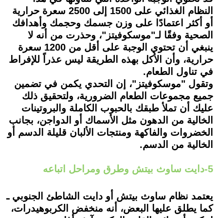
النظام الغذائي على 1500 إلى 2500 سعرة حرارية
أو أكثر اعتمادًا على وزن جسمك وحجمك وأهدافك
الصحية وفقًا لـ"موسكوفيتز"، وحذرت من أنه لا
ينبغي أن تحتوي الوجبة على أقل من 1200 سعرة
حرارية، وأن الأكل بهذه الطريقة ليس عذراً للإفراط
في تناول الطعام.
وتقول "موسكوفيتز"، إن التحدي يكمن في تضمين
جميع مجموعات الطعام الضرورية، ولتحقيق ذلك
عليك أن تملأ طبقك بالحبوب الكاملة والبروتينات
الخالية من الدهون مثل الأسماك أو الدواجن، بجانب
الخضروات والفاكهة ومنتجات الألبان قليلة الدسم أو
الخالية من الدسم.
5-دايت ساوث بيتش وطرق ومراحل اتباعه
يعتمد نظام ساوث بيتش أو دايت الشاطئ الجنوبي ـ
كما يطلق عليها البعض، أنه منخفض الكربوهيدرات،