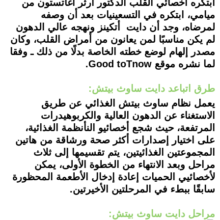
ابتكره أخصائي القلب الدكتور آرثر أغاتستون من
ميامي، ابتكره في التسعينيات بعد أن وصفه
لمرضاه، وجد أن دايت أتكينز ونهجه عالي الدهون
لم يكن مناسبًا لمن يعانون من أمراض القلب، وكان
مصدر إلهام لوضع خطته الخاصة بدلًا من ذلك ـ وفقا
لما نشره موقع Good toTnow.
طرق اتباعد دايت ساوث بيتش:
يعمل نظام ساوث بيتش الغذائي عن طريق
الاستغناء عن الدهون العالية والكربوهيدرات
المرتفعة، حيث شجع أخصائيو النأنظمة الغذائية،
على اختيار إصدارات أكثر صحة ورشاقة من هاتين
المجموعتين الغذائيتين، يتم تقسيمها إلى ثلاث
مراحل وبعد الانتهاء من الخطوة الأولى، يمكن
لأخصائيي الحميات إعادة إدخال الأطعمة المحظورة
سابقًا ببطء في المرحلتين الأخيرتين.
مراحل دايت ساوث بيتش: