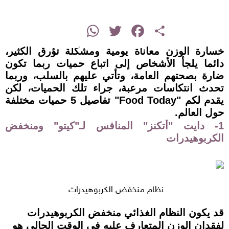
instagram
WhatsApp
Twitter
Facebook
Share
خسارة الوزن معاناة يومية ومشكلة تؤرق الكثير،
دائما يلجأ الأشخاص إلى اتباع حميات ربما تكون
ضارة بصحتهم العامة، وتأتي عليهم بالسلب، وربما
تحدث انتكاسات مرعبة، جراء تلك الحميات، لكن
يقدم لكم "Food Today" تفاصيل 5 حميات مختلفة
حول العالم.
1- دايت "أتكنز" المنافس لـ"كيتو" ومنخفض
الكربوهيدرات
نظام منخفض الكربوهيدرات
قد يكون النظام الغذائي منخفض الكربوهيدرات
لفقدان الوزن المتعارف عليه في الوقت الحالي هو