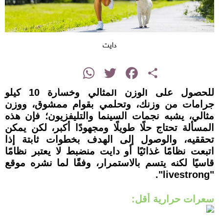
دايت
instagram
WhatsApp
Twitter
Facebook
Share
للحصول على الوزن المثالي وخسارة 10 كيلو
جرامات من وزنك، وتحلمي بقوام ممشوق، ووزن
مثالي، يشبه نجمات السينما والتليفزيون؛ فإن هذه
المسألة تحتاج حلًا طويلًا ومجهودًا أكبر، لكن يمكن
تحققيه، والوصول إلى الهدف بخطوات ثابتة إذا
اتبعت نظامًا غذائيًا أو دايت منضبط لا يعتبر نظامًا
قاسيًا لكنه يتسم بالاستمرار، وفقًا لما نشره موقع
"livestrong".
سعرات حرارية أقل: