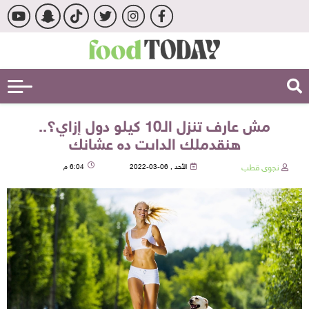
مش عارف تنزل الـ10 كيلو دول إزاي؟..
هنقدملك الدايت ده عشانك
نجوى قطب
الأحد , 06-03-2022
6:04 م