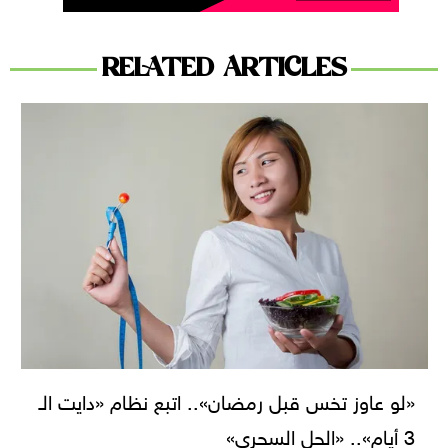
RELATED ARTICLES
«لو عاوز تخس قبل رمضان».. اتبع نظام «دايت الـ
3 أيام».. «الحل السحري»