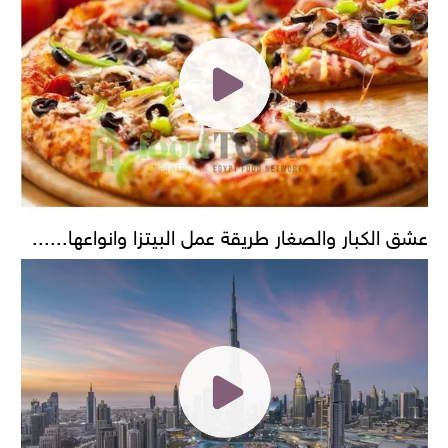
عشق الكبار والصغار طريقة عمل البيتزا وانواعها......