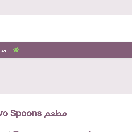
صنا
مطعم Two Spoons بيعمل الوجبة تكفي فردين «علشان متفطرش لوحدك»