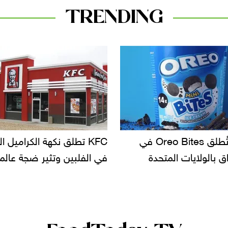
TRENDING
KF تطلق نكهة الكراميل المملح
دعوات للتحقيق في أسباب ت
لبين وتثير ضجة عالمية
سحب بعض ألبان الأطفال 
الأسواق.. وتساؤلات حول ت
دانون