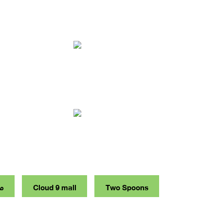
Two Spoons
Cloud 9 mall
مط