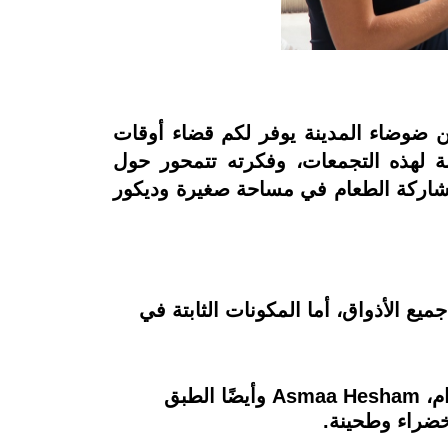
 ضوضاء المدينة يوفر لكم قضاء أوقات
هو أحد الأماكن المناسبة لهذه التجمعات، وفكرته تتمحور حول
 مشاركة الطعام في مساحة صغيرة وديكور
كوناته عن الأخر ليرضي جميع الأذواق، أما المكونات الثابتة في
يمكنك طلب ورق عنب مع مكرونة محمرة محضرة بأيدي أحد الشيفات المشهورة على الانستجرام، Asmaa Hesham وأيضًا الطبق
 خضراء وطحينة.