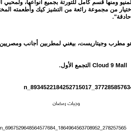
يو ومنها قسم كامل للتورتة بجميع أنواعها، ولمحبي الج
تيار من مجموعة رائعة من التشيز كيك وأطعمته المخت
حادقة".
 المطعم حفلة ل karkadansays وهو مطرب وجيتاريست، بيغني لمطربين أجا
وجبات رمضان