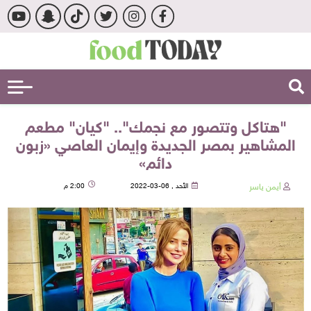
"هتاكل وتتصور مع نجمك".. "كيان" مطعم
المشاهير بمصر الجديدة وإيمان العاصي «زبون
دائم»
أيمن ياسر
الأحد , 06-03-2022
2:00 م