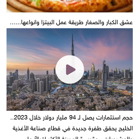
عشق الكبار والصغار طريقة عمل البيتزا وانواعها......
حجم استثمارات يصل لـ 94 مليار دولار خلال 2023..
الخليج يحقق طفرة جديدة في قطاع صناعة الأغذية
والمشروبات.. و"دبي" المدينة الأكثر إقبالاً على