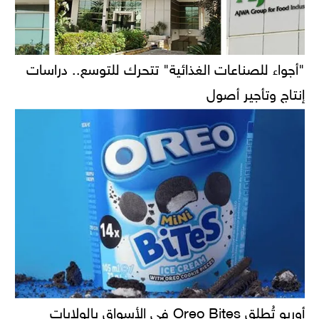
"أجواء للصناعات الغذائية" تتحرك للتوسع.. دراسات
إنتاج وتأجير أصول
أوريو تُطلق Oreo Bites في الأسواق بالولايات