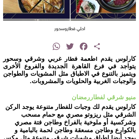
احلي فطاروسحور
instagram
WhatsApp
Twitter
Facebook
Share
كارلوس يقدم أطعمة فطار غربي وشرقي وسحور
يتواجد في فرع القاهرة الجديدة والفروع الأخرى
ويتميز بالتنوع في الاطباق مثل المشويات والطواجن
والوجبات الغربية والحلويات والمشروبات.
منيو شرقي لفطاررمضان
كارلوس يقدم لك وجبات للفطار متنوعة يوجد الركن
الشرقي مثل ريزوتو مصري مع حمام مسحب
وشركسية أو ملوخية بالفراخ وطاجن فتة مصري
بالكوارع وطاجن مسعقة وطاجن لحمة بالبامية و
يوجد أيضا اطباق مشويات شرقي متنوعة مثل مكس