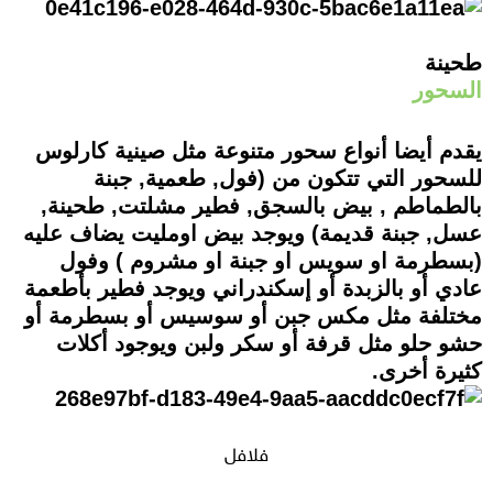
طحينة
السحور
يقدم أيضا أنواع سحور متنوعة مثل صينية كارلوس
للسحور التي تتكون من (فول, طعمية, جبنة
بالطماطم , بيض بالسجق, فطير مشلتت, طحينة,
عسل, جبنة قديمة) ويوجد بيض اومليت يضاف عليه
(بسطرمة او سويس او جبنة او مشروم ) وفول
عادي أو بالزبدة أو إسكندراني ويوجد فطير بأطعمة
مختلفة مثل مكس جبن أو سوسيس أو بسطرمة أو
حشو حلو مثل قرفة أو سكر ولبن ويوجود أكلات
كثيرة أخرى.
فلافل