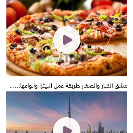
عشق الكبار والصغار طريقة عمل البيتزا وانواعها......