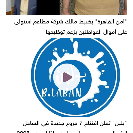
"أمن القاهرة" يضبط مالك شركة مطاعم استولى
على أموال المواطنين بزعم توظيفها
"بلبن" تعلن افتتاح 7 فروع جديدة في الساحل
الشمالي ومرسى مطروح استعدادًا لصيف 2025