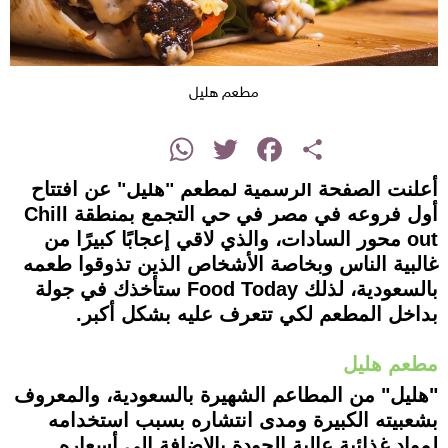
مطعم هليل
instagram
WhatsApp
Twitter
Facebook
Share
أعلنت الصفحة الرسمية لمطعم "هليل" عن افتتاح
أول فروعه في مصر في حي التجمع بمنطقة Chill
out محور السادات، والذي لاقي إعجابًا كبيرًا من
غالبية الناس وبخاصة الأشخاص الذين تذوقوا طعمه
بالسعودية، لذلك Food Today ستأخذك في جولة
بداخل المطعم لكي تتعرف عليه بشكل أكبر.
مطعم هليل
"هليل" من المطاعم الشهيرة بالسعودية، والمعروف
بشعبيته الكبيرة ومدى انتشاره بسبب استخدامه
لمواد غذائية عالية الجودة بالإضافة إلى أسعاره