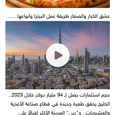
عشق الكبار والصغار طريقة عمل البيتزا وانواعها......
حجم استثمارات يصل لـ 94 مليار دولار خلال 2023..
الخليج يحقق طفرة جديدة في قطاع صناعة الأغذية
والمشروبات.. و"دبي" المدينة الأكثر إقبالاً على