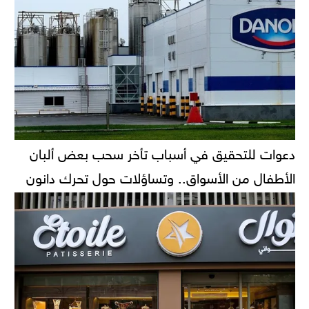
دعوات للتحقيق في أسباب تأخر سحب بعض ألبان
الأطفال من الأسواق.. وتساؤلات حول تحرك دانون