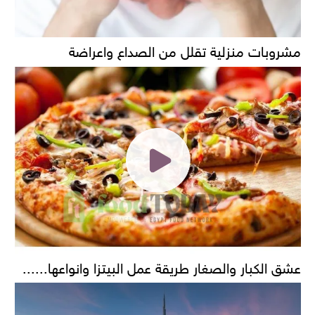
مشروبات منزلية تقلل من الصداع واعراضة
عشق الكبار والصغار طريقة عمل البيتزا وانواعها......