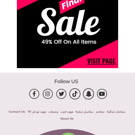
Follow US
صناعات غذائية
مطاعم
سلاسل تجارية
فوود لايت
وصفات
فوود توداى TV
Contact Us
About Us