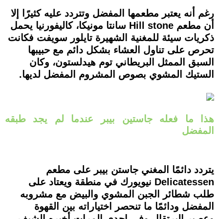
رغم أنه يعتبر مطعمها المفضل وتتردد عليه كثيرًا إلا
أن مطعم Hill stone سانتا مونيكا، كاليفورنيا يحمل
ذكريات سيئة للمغنية الشهيرة تايلور سويفت فكانت
تحرص على تناول العشاء بشكل دائم مع حبيبها
السبق الممثل البريطاني توم هيدلستون، وكان
الستيك المشوي بصوص المشروم المفضل لديها.
هذا ما فعله جاستين بيبر عندما لم يجد طبقه
المفضل
يتردد دائمًا المغني جاستن بيبر على مطعم
Delicatessen نيويورك في منطقة ويعتاد على
طلب شطائر الجبن المشوي والبيض مع مشروبه
المفضل ودائمًا ما تنحصر اختياراته بين القهوة
وعصير البرتقال وفي إحدى المرات أخبره الشيف