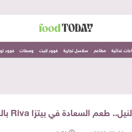
عات غذائية
مطاعم
سلاسل تجارية
فوود لايت
وصفات
فوود تودا
 السعادة في بيتزا Riva بالموتزاريلا اللذيذة