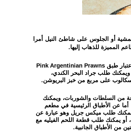
التمشية أو الجلوس على شاطئ النيل أمرا
م المميزة للذهاب إليها.
قبل الأطباق الرئيسية، ننصحك بتجربة سلطة الخرشوف التي تُطهي على البخار، في حين يمكن اعتبار طبق Pink Argentinian Prawns
ير، ويمكنك طلب جراد البحر الكندي،
و أطباقا متنوعة من السلطات والشوربات، ويمكنك
 أما عن الأطباق الرئيسية في مطعم
 فيمكنك طلب ميكس جريل وهو عبارة عن
 أو يمكنك طلب قطعة اللحم الفيليه مع
 من الأطباق الجانبية.