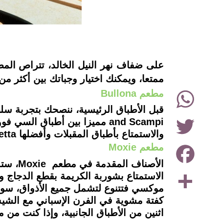
instagram
على ضفاف نهر النيل الخالد، تتراص المطا
ممتعا، ويمكنك اختيار وجباتك بين أكثر 
WhatsApp
مطعم Bullona
Twitter
and Scampi مميزا بين أطباق ا
والاستمتاع بأطباق المقبلات وأفضلها bruschetta ويجمع بين الجمبري والأفوكادو وكبد الأوز والاسكالوب على مربع من خبز البريوشن.
Facebook
مطعم Moxie
الأصنا
Share
الاستمتاع بشوربة الكريمة بقطع الدجاج 
موكسي فتتنوع لتشمل جميع الأذواق، سوا
كفتة مشوية في الفرن الإسباني مع الشيش
اثنين من الأطباق الجانبية، وإذا كنت م