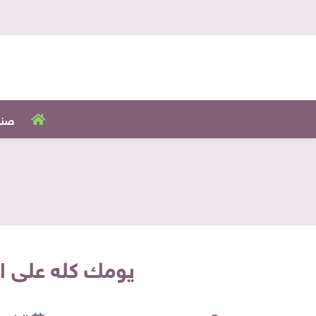
صنا
يومك كله على النيل.. طعم