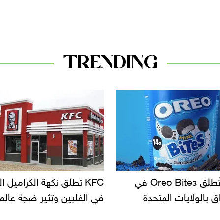
TRENDING
KF تطلق نكهة الكراميل المملح
دعوات للتحقيق في أسباب ت
لبين وتثير ضجة عالمية
سحب بعض ألبان الأطفال 
الأسواق.. وتساؤلات حول ت