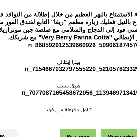
الاستمتاع بالنهر العظيم من خلال إطلالة من النوافذ ف
اع بالنيل فعليك زيارة مطعم "ريفا" التابع لفندق الفور
السي فود إلى الدجاج والسلامي مع صلصة جبن موتزاريلا
Very " مع شريكك.
بيتزا إيطالي
طبق سمك
تناول مكرونة سي فود
مطعم Moxie
مطعم Riva