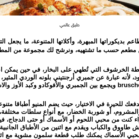
طبق عالمي
عم بديكوراتها المبهرة، وأكلاتها المتنوعة، ما يجعل 
من مطعم حسب ما تشتهيه، ونرشح لك مجموعة من المطاع
لسي فوود، لأنه عبارة عن جمبري أرجنتيني بلونه الوردي المث
ف المقدمة في مطعم Moxie، ستدفعك للحيرة في الاختيار، حيث يضم المني
والمشروم، أو شوربة الخضار، مع أنواع سلطات مختلفة،
ء كنت من محبي اللحوم أو الأسماك أو حتى الدجاج،
 طاووق والكباب ويقدم مع اثنين من الأطباق الجانبية،
ن محبي الأسماك يمكنك طلب قطعة سلمون مشوية مع اثنين