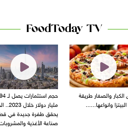
دانون
FoodToday TV
حجم استثمارات يصل لـ 94
"أمن القاهرة" يضبط مالك
مليار دولار خلال 2023.. الخليج
شركة مطاعم استولى على
 طفرة جديدة في قطاع
أموال المواطنين بزعم توظ
 الأغذية والمشروبات..