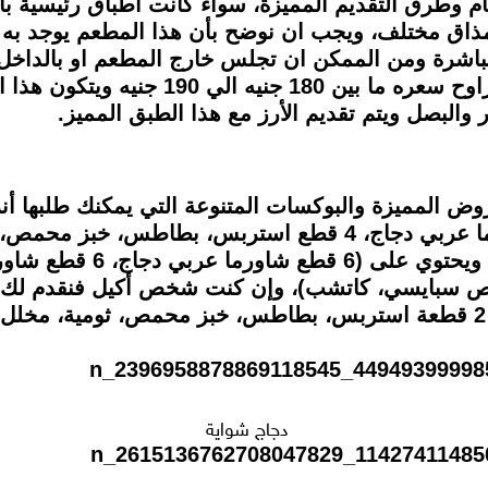
ام وطرق التقديم المميزة، سواء كانت اطباق رئيسية ب
مذاق مختلف، ويجب ان نوضح بأن هذا المطعم يوجد به طا
باشرة ومن الممكن ان تجلس خارج المطعم او بالداخل،
المطعم هو الكباب الهندي وهذا الطبق يتراوح
 والبصل ويتم تقديم الأرز مع هذا الطبق المميز.
روض المميزة والبوكسات المتنوعة التي يمكنك طلبها
السعادة التي يتكون من (12 قطعة شاورما عربي دجاج، 4 قطع 
أما البوكس الثاني يسمي بوك
دجاج شواية