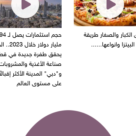
حجم استثمارات يصل لـ 94
"أمن القاهرة" يضبط مالك
مليار دولار خلال 2023.. الخليج
شركة مطاعم استولى على
 طفرة جديدة في قطاع
أموال المواطنين بزعم توظ
 الأغذية والمشروبات..
" المدينة الأكثر إقبالاً
مستوى العالم