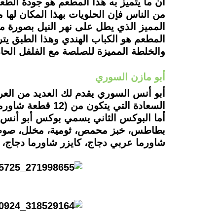
ان ما يتميز به هذا المطعم هو جودة الطع
من الناس فإن الحلويات بهذا المكان لها 
المميز الذي يطل على نهر النيل بصورة م
والخلطة المميزة للصلصة مع الفلفل الحار
أبو مازن السوري
أبو أنس السوري يقدم لك العديد من الع
شاورما عربي دجاج، كايزر شاورما دجاج، 2 قطعة استربس، بطاطس، خبز محمص، ثومية، مخلل، صوص سبايسي، كاتشب).