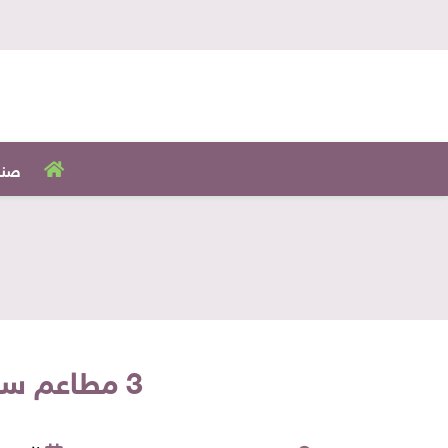
صنا
3 مطاعم سورية لازم تجربهم.. هتعيش حياة السلطان السوري