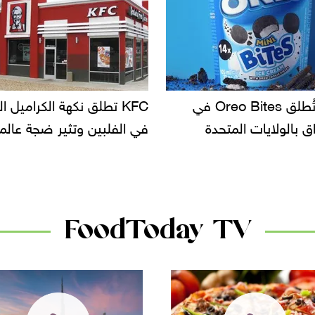
KF تطلق نكهة الكراميل المملح
دعوات للتحقيق في أسباب ت
لبين وتثير ضجة عالمية
سحب بعض ألبان الأطفال 
الأسواق.. وتساؤلات حول ت
دانون
FoodToday TV