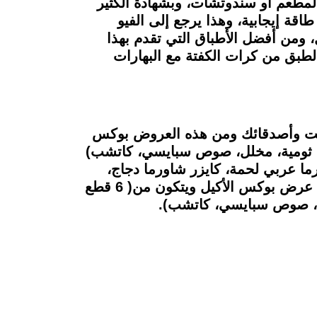
المطعم او سندوتشات، وبشهادة الكثير
قة إيجابية، وهذا يرجع إلى الفيو
 ومن أفضل الأطباق التي تقدم بهذا
 سعره ما بين 180 جنيه الي 190 جنيه ويتكون هذا الطبق من كرات الكفتة مع البهارات
 أنت وأصدقائك ومن هذه العروض بوكس
استربس، بطاطس، خبز محمص، ثومية، مخلل، صوص سبايسي، كاتشب)
س أبو أنس ويحتوي على (6 قطع شاورما عربي دجاج، 6 قطع شاورما عربي لحمة، كايزر شاورما دجاج،
بطاطس، خبز محمص، ثومية، مخلل، صوص سبايسي، كاتشب)، وإن كنت شخص أكيل فنقدم لك عرض بوكس الأكيل ويتكون من( 6 قطع