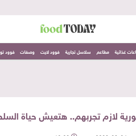
عات غذائية
مطاعم
سلاسل تجارية
فوود لايت
وصفات
فوود تودا