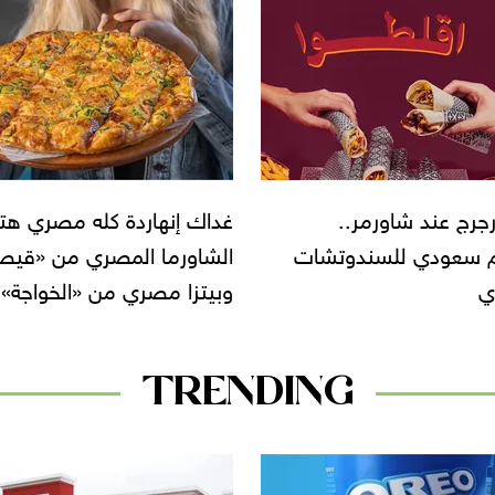
إنهاردة كله مصري هتاكل
الشاورما بقت سجق في شار
رما المصري من «قيصر»
الحمرا والمشروم ستيك في
ا مصري من «الخواجة»
Dash Burger
TRENDING